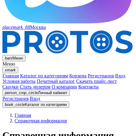
placemark_fill
Москва
bars
Меню
Меню
xmark
Главная
Каталог по категориям
Корзина
Регистрация
Вход
Условия работы
Печатный каталог
Скачать прайс-лист
Скидки
Стать дилером
О компании
Контакты
person_crop_circle
Личный кабинет
Регистрация
Вход
book_circle
Каталог
по категориям
Главная
Справочная информация
Справочная информация