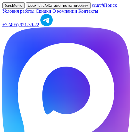
search
Поиск
bars
Меню
book_circle
Каталог
по категориям
Условия работы
Скидки
О компании
Контакты
+7 (495) 921-39-22