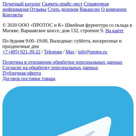
Печатный каталог
Скачать прайс-лист
Справочная
информация
Отзывы
Стать дилером
Вакансии
О компании
Контакты
© 2020
ООО «ПРОТОС и К»
Швейная фурнитура со склада в
Москве.
Варшавское шоссе, дом 132, строение 9.
На карте
По будням 9:00–19:00, Выходные: суббота, воскресенье и
праздничные дни
+7 (495) 921-39-22
/
Telegram
/
Max
/
info@protos.ru
Политика в отношении обработки персональных данных
Согласие на обработку персональных данных
Публичная оферта
Договор поставки товара