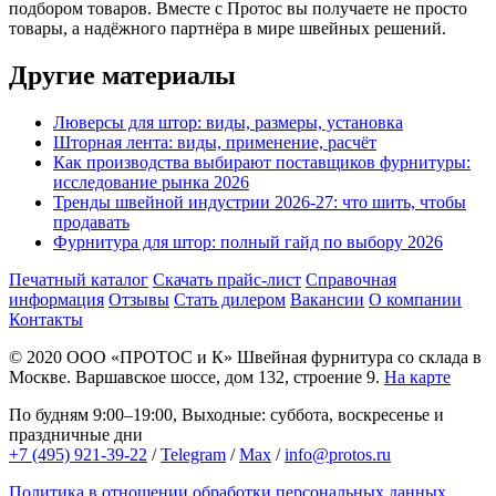
подбором товаров. Вместе с Протос вы получаете не просто
товары, а надёжного партнёра в мире швейных решений.
Другие материалы
Люверсы для штор: виды, размеры, установка
Шторная лента: виды, применение, расчёт
Как производства выбирают поставщиков фурнитуры:
исследование рынка 2026
Тренды швейной индустрии 2026-27: что шить, чтобы
продавать
Фурнитура для штор: полный гайд по выбору 2026
Печатный каталог
Скачать прайс-лист
Справочная
информация
Отзывы
Стать дилером
Вакансии
О компании
Контакты
© 2020
ООО «ПРОТОС и К»
Швейная фурнитура со склада в
Москве.
Варшавское шоссе, дом 132, строение 9.
На карте
По будням 9:00–19:00, Выходные: суббота, воскресенье и
праздничные дни
+7 (495) 921-39-22
/
Telegram
/
Max
/
info@protos.ru
Политика в отношении обработки персональных данных