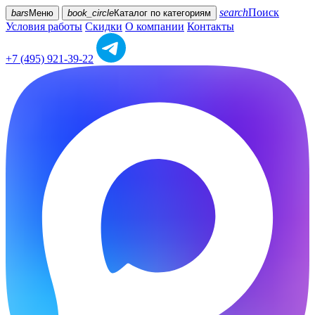
search
Поиск
bars
Меню
book_circle
Каталог
по категориям
Условия работы
Скидки
О компании
Контакты
+7 (495) 921-39-22