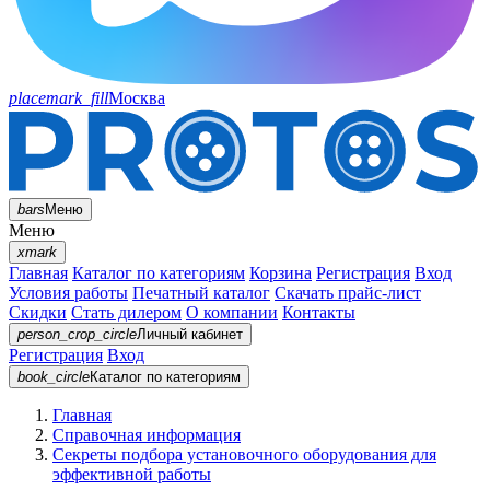
placemark_fill
Москва
bars
Меню
Меню
xmark
Главная
Каталог по категориям
Корзина
Регистрация
Вход
Условия работы
Печатный каталог
Скачать прайс-лист
Скидки
Стать дилером
О компании
Контакты
person_crop_circle
Личный кабинет
Регистрация
Вход
book_circle
Каталог
по категориям
Главная
Справочная информация
Секреты подбора установочного оборудования для
эффективной работы