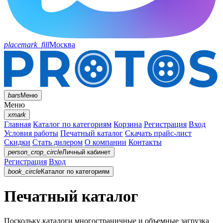
placemark_fill
Москва
bars
Меню
Меню
xmark
Главная
Каталог по категориям
Корзина
Регистрация
Вход
Условия работы
Печатный каталог
Скачать прайс-лист
Скидки
Стать дилером
О компании
Контакты
person_crop_circle
Личный кабинет
Регистрация
Вход
book_circle
Каталог
по категориям
Печатный каталог
Поскольку каталоги многостраничные и объемные загрузка