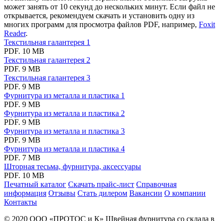
может занять от 10 секунд до нескольких минут. Если файл не
открывается, рекомендуем скачать и установить одну из
многих программ для просмотра файлов PDF, например,
Foxit
Reader
.
Текстильная галантерея 1
PDF.
10 MB
Текстильная галантерея 2
PDF.
9 MB
Текстильная галантерея 3
PDF.
9 MB
Фурнитура из металла и пластика 1
PDF.
9 MB
Фурнитура из металла и пластика 2
PDF.
9 MB
Фурнитура из металла и пластика 3
PDF.
9 MB
Фурнитура из металла и пластика 4
PDF.
7 MB
Шторная тесьма, фурнитура, аксессуары
PDF.
10 MB
Печатный каталог
Скачать прайс-лист
Справочная
информация
Отзывы
Стать дилером
Вакансии
О компании
Контакты
© 2020
ООО «ПРОТОС и К»
Швейная фурнитура со склада в