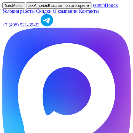
search
Поиск
bars
Меню
book_circle
Каталог
по категориям
Условия работы
Скидки
О компании
Контакты
+7 (495) 921-39-22