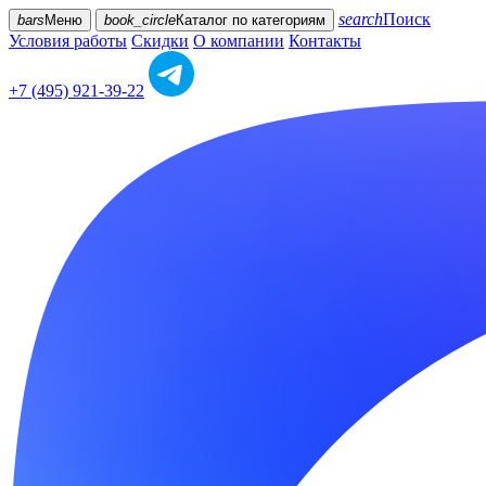
search
Поиск
bars
Меню
book_circle
Каталог
по категориям
Условия работы
Скидки
О компании
Контакты
+7 (495) 921-39-22