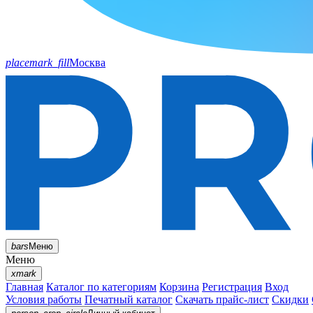
placemark_fill
Москва
bars
Меню
Меню
xmark
Главная
Каталог по категориям
Корзина
Регистрация
Вход
Условия работы
Печатный каталог
Скачать прайс-лист
Скидки