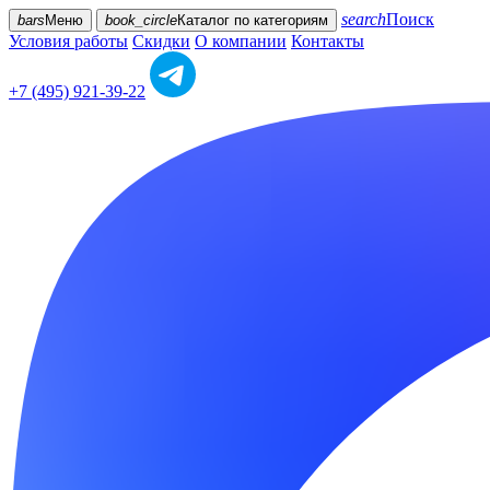
search
Поиск
bars
Меню
book_circle
Каталог
по категориям
Условия работы
Скидки
О компании
Контакты
+7 (495) 921-39-22