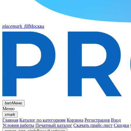
placemark_fill
Москва
bars
Меню
Меню
xmark
Главная
Каталог по категориям
Корзина
Регистрация
Вход
Условия работы
Печатный каталог
Скачать прайс-лист
Скидки