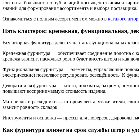
контента: большинство публикаций посвящено тканям и карниз
знаний для формирования ассортимента и выбора поставщика. Ес
Ознакомиться с полным ассортиментом можно в
каталоге што
Пять кластеров: крепёжная, функциональная, де
Вся шторная фурнитура делится на пять функциональных класт
Крепёжная фурнитура — обеспечивает соединение полотна с ка
крепежа зависит, насколько ровно будет висеть штора и как до
Функциональная фурнитура — элементы, управляющие положен
электрические) позволяют регулировать освещённость. К фун
Декоративная фурнитура — кисти, подхваты, бахрома, помпон
повышают воспринимаемую стоимость изделия.
Материалы и расходники — шторная лента, утяжелители, свинцо
зависит ровность складок.
Инструменты и оснастка — прессы для люверсов, дыроколы, ме
Как фурнитура влияет на срок службы штор и уд