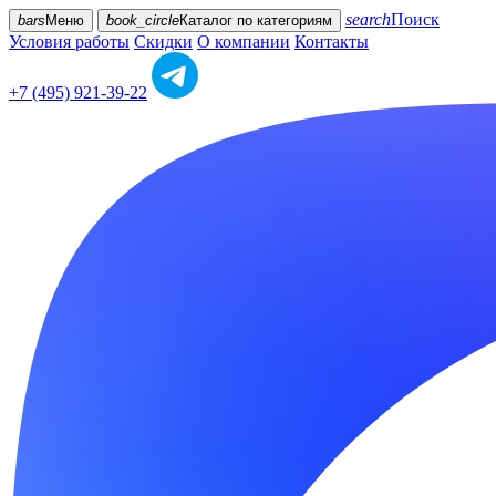
search
Поиск
bars
Меню
book_circle
Каталог
по категориям
Условия работы
Скидки
О компании
Контакты
+7 (495) 921-39-22