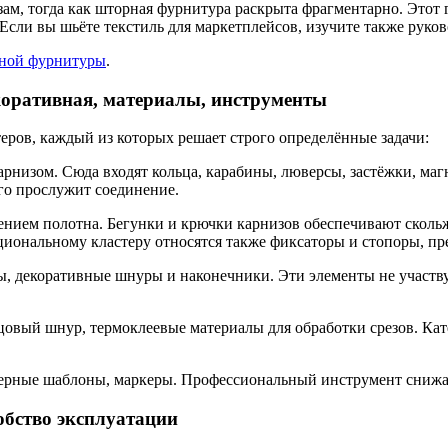
ам, тогда как шторная фурнитура раскрыта фрагментарно. Этот 
ли вы шьёте текстиль для маркетплейсов, изучите также руковод
рной фурнитуры
.
коративная, материалы, инструменты
еров, каждый из которых решает строго определённые задачи:
рнизом. Сюда входят кольца, карабины, люверсы, застёжки, ма
лго прослужит соединение.
ием полотна. Бегунки и крючки карнизов обеспечивают сколь
кциональному кластеру относятся также фиксаторы и стопоры, 
ы, декоративные шнуры и наконечники. Эти элементы не участв
вый шнур, термоклеевые материалы для обработки срезов. Катег
рные шаблоны, маркеры. Профессиональный инструмент снижает 
обство эксплуатации