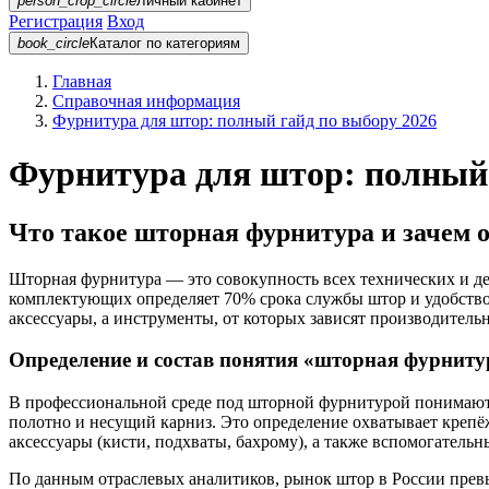
person_crop_circle
Личный кабинет
Регистрация
Вход
book_circle
Каталог
по категориям
Главная
Справочная информация
Фурнитура для штор: полный гайд по выбору 2026
Фурнитура для штор: полный 
Что такое шторная фурнитура и зачем 
Шторная фурнитура — это совокупность всех технических и д
комплектующих определяет 70% срока службы штор и удобство 
аксессуары, а инструменты, от которых зависят производительн
Определение и состав понятия «шторная фурниту
В профессиональной среде под шторной фурнитурой понимают 
полотно и несущий карниз. Это определение охватывает крепё
аксессуары (кисти, подхваты, бахрому), а также вспомогательн
По данным отраслевых аналитиков, рынок штор в России превы