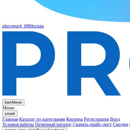
placemark_fill
Москва
bars
Меню
Меню
xmark
Главная
Каталог по категориям
Корзина
Регистрация
Вход
Условия работы
Печатный каталог
Скачать прайс-лист
Скидки