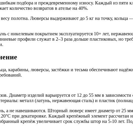
ибкам подбора и преждевременному износу. Каждый из пяти кл
ет количество возвратов в ателье на 40%.
есу полотна. Люверсы выдерживают до 5 кг на точку, кольца — 
нь с никелевым покрытием эксплуатируется 10+ лет, нержавеюща
ниевые профили служат в 2–3 раза дольше пластиковых, но тре
и.
нение
а, карабины, люверсы, застёжки и тесьма обеспечивают надёжн
требований.
в. Диаметр изделий варьируется от 12 до 55 мм в зависимости 
териалы: металл (латунь, нержавеющая сталь) и пластик (полиац
нь, а не навешиваются. Шторный люверс имеет диаметр от 25 мм 
 120°C при декатировке. Каждый крепёжный элемент рассчитан на
одобранный крепёж увеличивает срок службы штор на 5-10 лет. 