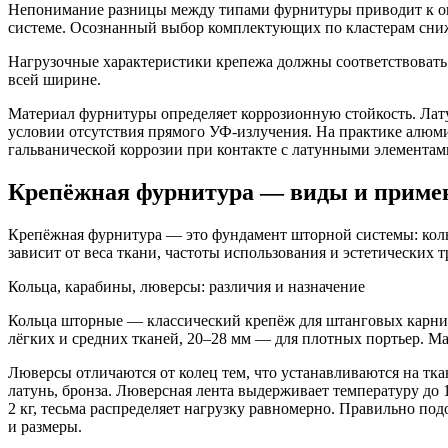
Непонимание разницы между типами фурнитуры приводит к ош
системе. Осознанный выбор комплектующих по кластерам снижа
Нагрузочные характеристики крепежа должны соответствовать в
всей ширине.
Материал фурнитуры определяет коррозионную стойкость. Лату
условии отсутствия прямого УФ-излучения. На практике алюми
гальванической коррозии при контакте с латунными элементам
Крепёжная фурнитура — виды и приме
Крепёжная фурнитура — это фундамент шторной системы: кольц
зависит от веса ткани, частоты использования и эстетических 
Кольца, карабины, люверсы: различия и назначение
Кольца шторные — классический крепёж для штанговых карнизо
лёгких и средних тканей, 20–28 мм — для плотных портьер. Ма
Люверсы отличаются от колец тем, что устанавливаются на тка
латунь, бронза. Люверсная лента выдерживает температуру до
2 кг, тесьма распределяет нагрузку равномерно. Правильно п
и размеры.