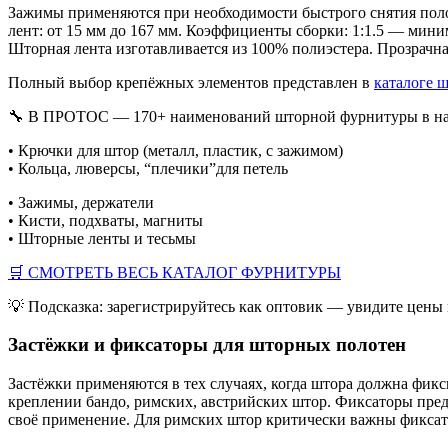
Зажимы применяются при необходимости быстрого снятия поло
лент: от 15 мм до 167 мм. Коэффициенты сборки: 1:1.5 — мини
Шторная лента изготавливается из 100% полиэстера. Прозрачна
Полный выбор крепёжных элементов представлен в
каталоге 
🔧 В ПРОТОС — 170+ наименований шторной фурнитуры в н
• Крючки для штор (металл, пластик, с зажимом)
• Кольца, люверсы, “плечики”для петель
• Зажимы, держатели
• Кисти, подхваты, магниты
• Шторные ленты и тесьмы
🛒 СМОТРЕТЬ ВЕСЬ КАТАЛОГ ФУРНИТУРЫ
💡 Подсказка: зарегистрируйтесь как оптовик — увидите цены
Застёжки и фиксаторы для шторных полотен
Застёжки применяются в тех случаях, когда штора должна фикс
креплении бандо, римских, австрийских штор. Фиксаторы пр
своё применение. Для римских штор критически важны фиксат