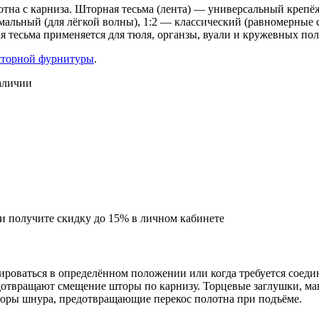
тна с карниза. Шторная тесьма (лента) — универсальный крепё
мальный (для лёгкой волны), 1:2 — классический (равномерные 
я тесьма применяется для тюля, органзы, вуали и кружевных пол
шторной фурнитуры
.
аличии
 и получите скидку до 15% в личном кабинете
ироваться в определённом положении или когда требуется соеди
едотвращают смещение шторы по карнизу. Торцевые заглушки, 
оры шнура, предотвращающие перекос полотна при подъёме.