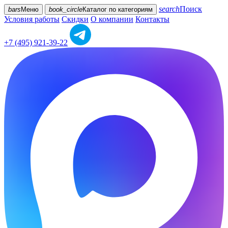
search
Поиск
bars
Меню
book_circle
Каталог
по категориям
Условия работы
Скидки
О компании
Контакты
+7 (495) 921-39-22