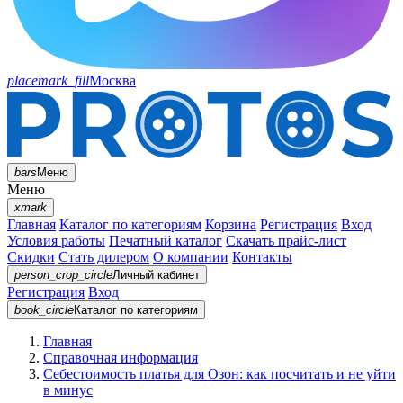
placemark_fill
Москва
bars
Меню
Меню
xmark
Главная
Каталог по категориям
Корзина
Регистрация
Вход
Условия работы
Печатный каталог
Скачать прайс-лист
Скидки
Стать дилером
О компании
Контакты
person_crop_circle
Личный кабинет
Регистрация
Вход
book_circle
Каталог
по категориям
Главная
Справочная информация
Себестоимость платья для Озон: как посчитать и не уйти
в минус