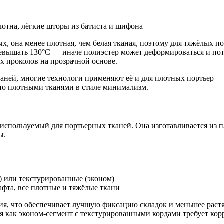
лотна, лёгкие шторы из батиста и шифона
ых, она менее плотная, чем белая тканая, поэтому для тяжёлых 
ревышать 130°C — иначе полиэстер может деформироваться и по
х проколов на прозрачной основе.
каней, многие технологи применяют её и для плотных портьер — 
 но плотными тканями в стиле минимализм.
используемый для портьерных тканей. Она изготавливается из п
ы.
) или текстурированные (эконом)
тафта, все плотные и тяжёлые ткани
ния, что обеспечивает лучшую фиксацию складок и меньшее рас
мя как эконом-сегмент с текстурированными кордами требует ко