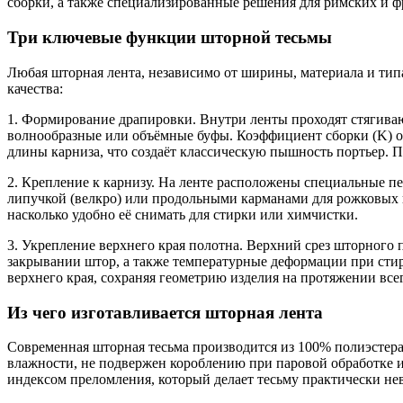
сборки, а также специализированные решения для римских и
Три ключевые функции шторной тесьмы
Любая шторная лента, независимо от ширины, материала и ти
качества:
1. Формирование драпировки. Внутри ленты проходят стягиваю
волнообразные или объёмные буфы. Коэффициент сборки (K) оп
длины карниза, что создаёт классическую пышность портьер. П
2. Крепление к карнизу. На ленте расположены специальные 
липучкой (велкро) или продольными карманами для рожковых к
насколько удобно её снимать для стирки или химчистки.
3. Укрепление верхнего края полотна. Верхний срез шторного 
закрывании штор, а также температурные деформации при стир
верхнего края, сохраняя геометрию изделия на протяжении все
Из чего изготавливается шторная лента
Современная шторная тесьма производится из 100% полиэстера
влажности, не подвержен короблению при паровой обработке 
индексом преломления, который делает тесьму практически не