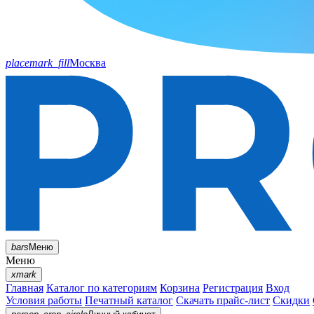
placemark_fill
Москва
bars
Меню
Меню
xmark
Главная
Каталог по категориям
Корзина
Регистрация
Вход
Условия работы
Печатный каталог
Скачать прайс-лист
Скидки