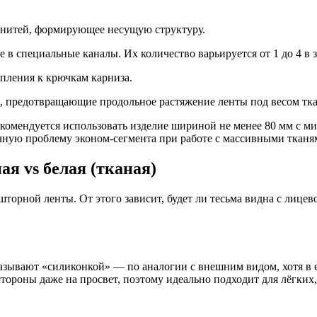
 нитей, формирующее несущую структуру.
в специальные каналы. Их количество варьируется от 1 до 4 в
пления к крючкам карниза.
 предотвращающие продольное растяжение ленты под весом тка
рекомендуется использовать изделие шириной не менее 80 мм с 
чную проблему эконом-сегмента при работе с массивными тканя
я vs белая (тканая)
рной ленты. От этого зависит, будет ли тесьма видна с лицево
зывают «силиконкой» — по аналогии с внешним видом, хотя в е
стороны даже на просвет, поэтому идеально подходит для лёгки