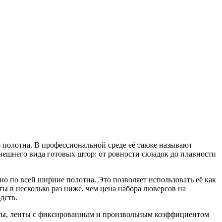
 полотна. В профессиональной среде её также называют
нешнего вида готовых штор: от ровности складок до плавности
о по всей ширине полотна. Это позволяет использовать её как
ты в несколько раз ниже, чем цена набора люверсов на
дств.
енты, ленты с фиксированным и произвольным коэффициентом