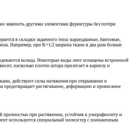
жно заменить другими элементами фурнитуры без потери
ается в складки заданного типа: карандашные, бантовые,
иза. Например, при K=1:2 ширина ткани в два раза больше
родеваются кольца. Некоторые виды лент оснащены встроенной
исит, насколько плотно штора прилегает к карнизу и
 ткани, действуют силы натяжения при открывании и
ера предотвращает растягивание, деформацию и провисание
ой прочностью при растяжении, устойчив к ультрафиолету и
 лент используется специальный полиэстер с пониженным