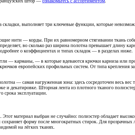
 французских штор —
ознакомьтесь с ассортиментом
.
па складки, выполняет три ключевые функции, которые невозмо
щие нити — корды. При их равномерном стягивании ткань собир
ределяет, во сколько раз ширина полотна превышает длину карн
одробнее о коэффициентах и типах складок — в разделах ниже.
петли — карманы, — в которые вдеваются крючки карниза или п
рючков европейских профильных систем. От типа крепления зав
полотна — самая нагруженная зона: здесь сосредоточен весь вес
ке и декатировке. Шторная лента из плотного тканого полиэст
го срока эксплуатации.
. Этот материал выбран не случайно: полиэстер обладает высок
и сохраняет форму после многократных стирок. Для прозрачных
видимой на лёгких тканях.