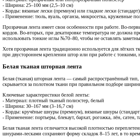
- Ширина: 25–100 мм (2,5–10 см)
- Корды: вязаные лески (премиум) или гладкие лески (стандарт)
- Применение: тюль, вуаль, органза, микросетка, кружевные по
Прозрачная лента имеет свои особенности при работе. Во-перв
кордов. Во-вторых, при декатировке температура не должна п
использовать тонкие иглы №70–80, чтобы не оставлять заметны
Хотя прозрачная лента традиционно используется для лёгких т
при двустороннем креплении штор или при работе с тонкими,
Белая тканая шторная лента
Белая (тканая) шторная лента — самый распространённый тип, 
скрывается за полотном ткани при правильном подборе ширин
Ключевые характеристики белой ленты:
- Материал: плотный тканый полиэстер, белый
- Ширина: 30–167 мм (3–16,7 см)
- Корды: кручёные шнуры (премиум), вязаные шнуры (стандарт
- Применение: портьеры, блекаут, бархат, рогожка, лён, сатен, 
Белая тканая лента отличается высокой плотностью переплете
шнурами-лесками сохраняют форму складок 8–15 лет, в то вре