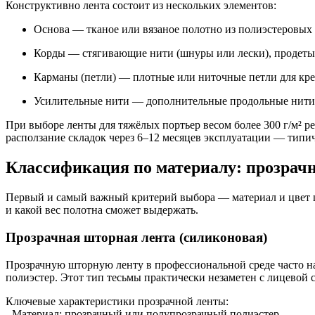
Конструктивно лента состоит из нескольких элементов:
Основа — тканое или вязаное полотно из полиэстеровых
Корды — стягивающие нити (шнуры или лески), продетые 
Карманы (петли) — плотные или ниточные петли для кре
Усилительные нити — дополнительные продольные нити,
При выборе ленты для тяжёлых портьер весом более 300 г/м² 
расползание складок через 6–12 месяцев эксплуатации — типи
Классификация по материалу: прозрачна
Первый и самый важный критерий выбора — материал и цвет што
и какой вес полотна сможет выдержать.
Прозрачная шторная лента (силиконовая)
Прозрачную шторную ленту в профессиональной среде часто на
полиэстер. Этот тип тесьмы практически незаметен с лицевой 
Ключевые характеристики прозрачной ленты:
- Материал: прозрачный или полупрозрачный полиэстер