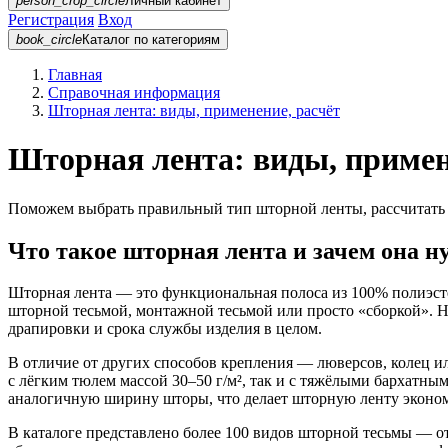
person_crop_circle
Личный кабинет
Регистрация
Вход
book_circle
Каталог
по категориям
Главная
Справочная информация
Шторная лента: виды, применение, расчёт
Шторная лента: виды, примен
Поможем выбрать правильный тип шторной ленты, рассчитать 
Что такое шторная лента и зачем она н
Шторная лента — это функциональная полоса из 100% полиэсте
шторной тесьмой, монтажной тесьмой или просто «сборкой». Н
драпировки и срока службы изделия в целом.
В отличие от других способов крепления — люверсов, колец ил
с лёгким тюлем массой 30–50 г/м², так и с тяжёлыми бархатным
аналогичную ширину шторы, что делает шторную ленту эконо
В каталоге представлено более 100 видов шторной тесьмы — 