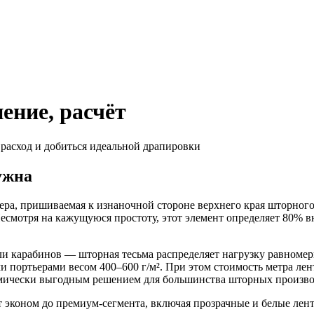
ение, расчёт
расход и добиться идеальной драпировки
ужна
ра, пришиваемая к изнаночной стороне верхнего края шторного
есмотря на кажущуюся простоту, этот элемент определяет 80% в
и карабинов — шторная тесьма распределяет нагрузку равномерн
и портьерами весом 400–600 г/м². При этом стоимость метра лен
мически выгодным решением для большинства шторных произво
от эконом до премиум-сегмента, включая прозрачные и белые л