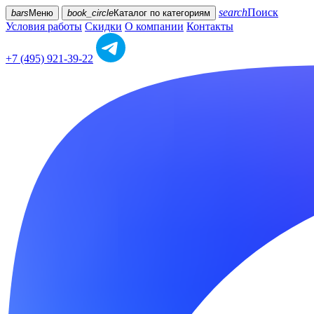
search
Поиск
bars
Меню
book_circle
Каталог
по категориям
Условия работы
Скидки
О компании
Контакты
+7 (495) 921-39-22