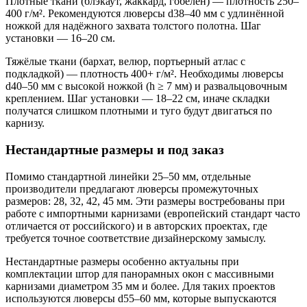
Плотные ткани (блэкаут, жаккард, гобелен) — плотность 250–
400 г/м². Рекомендуются люверсы d38–40 мм с удлинённой
ножкой для надёжного захвата толстого полотна. Шаг
установки — 16–20 см.
Тяжёлые ткани (бархат, велюр, портьерный атлас с
подкладкой) — плотность 400+ г/м². Необходимы люверсы
d40–50 мм с высокой ножкой (h ≥ 7 мм) и развальцовочным
креплением. Шаг установки — 18–22 см, иначе складки
получатся слишком плотными и туго будут двигаться по
карнизу.
Нестандартные размеры и под заказ
Помимо стандартной линейки 25–50 мм, отдельные
производители предлагают люверсы промежуточных
размеров: 28, 32, 42, 45 мм. Эти размеры востребованы при
работе с импортными карнизами (европейский стандарт часто
отличается от российского) и в авторских проектах, где
требуется точное соответствие дизайнерскому замыслу.
Нестандартные размеры особенно актуальны при
комплектации штор для панорамных окон с массивными
карнизами диаметром 35 мм и более. Для таких проектов
используются люверсы d55–60 мм, которые выпускаются