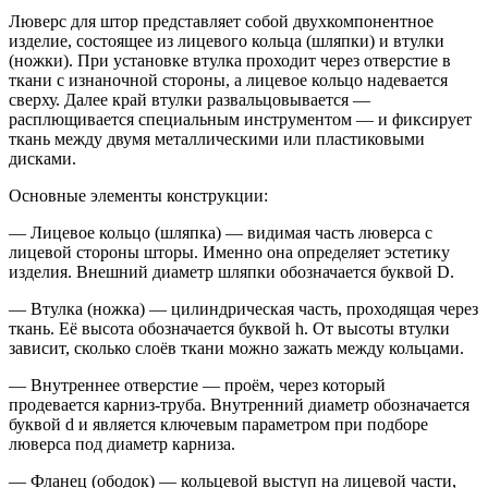
Люверс для штор представляет собой двухкомпонентное
изделие, состоящее из лицевого кольца (шляпки) и втулки
(ножки). При установке втулка проходит через отверстие в
ткани с изнаночной стороны, а лицевое кольцо надевается
сверху. Далее край втулки развальцовывается —
расплющивается специальным инструментом — и фиксирует
ткань между двумя металлическими или пластиковыми
дисками.
Основные элементы конструкции:
— Лицевое кольцо (шляпка) — видимая часть люверса с
лицевой стороны шторы. Именно она определяет эстетику
изделия. Внешний диаметр шляпки обозначается буквой D.
— Втулка (ножка) — цилиндрическая часть, проходящая через
ткань. Её высота обозначается буквой h. От высоты втулки
зависит, сколько слоёв ткани можно зажать между кольцами.
— Внутреннее отверстие — проём, через который
продевается карниз-труба. Внутренний диаметр обозначается
буквой d и является ключевым параметром при подборе
люверса под диаметр карниза.
— Фланец (ободок) — кольцевой выступ на лицевой части,