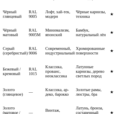
Чёрный
RAL
Лофт, хай-тек,
Чёрные карнизы,
★
глянцевый
9005
модерн
техника
Чёрный
RAL
Минимализм,
Бамбук,
★
матовый
9005M
японский
натуральный лён
Серый
RAL
Современный,
Хромированные
★
(серебристый)
9006
индустриальный
поверхности
Классика,
Латунные
Бежевый /
RAL
прованс,
карнизы, дерево
★
кремовый
1015
неоклассика
светлых пород
Золото
Классика, ар-
Золотые рамы,
—
★
(глянцевое)
деко, барокко
люстры, бра
Золото
Латунь, бронза,
Винтаж,
(матовое /
—
состаренный
★