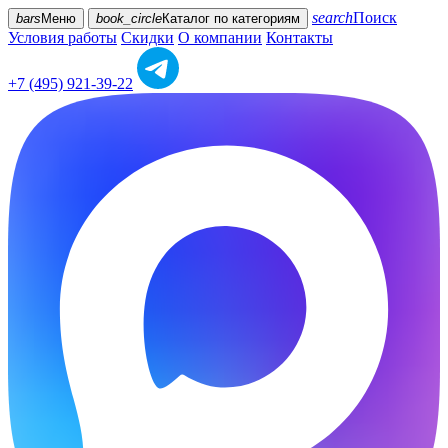
search
Поиск
bars
Меню
book_circle
Каталог
по категориям
Условия работы
Скидки
О компании
Контакты
+7 (495) 921-39-22