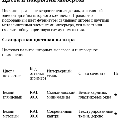
Цвет люверса — не второстепенная деталь, а активный
элемент дизайна шторного комплекта. Правильно
подобранный цвет фурнитуры связывает шторы с другими
металлическими элементами интерьера, усиливает или
смягчает общую цветовую гамму помещения.
Стандартная цветовая палитра
Цветовая палитра шторных люверсов и интерьерное
применение
Код
Цвет /
Интерьерный
оттенка
С чем сочетать
П
покрытие
стиль
(пример)
Белый
RAL
Скандинавский,
Белые карнизы,
★
глянцевый
9016
минимализм
пластиковые окна
Белый
RAL
Современный,
Текстурированные
★
матовый
9010
кантри
ткани, дерево