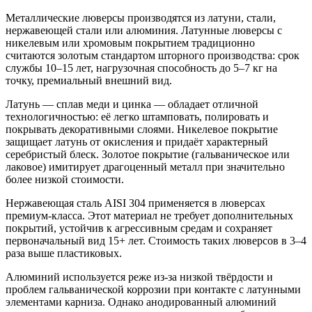
Металлические люверсы производятся из латуни, стали,
нержавеющей стали или алюминия. Латунные люверсы с
никелевым или хромовым покрытием традиционно
считаются золотым стандартом шторного производства: срок
службы 10–15 лет, нагрузочная способность до 5–7 кг на
точку, премиальный внешний вид.
Латунь — сплав меди и цинка — обладает отличной
технологичностью: её легко штамповать, полировать и
покрывать декоративными слоями. Никелевое покрытие
защищает латунь от окисления и придаёт характерный
серебристый блеск. Золотое покрытие (гальваническое или
лаковое) имитирует драгоценный металл при значительно
более низкой стоимости.
Нержавеющая сталь AISI 304 применяется в люверсах
премиум-класса. Этот материал не требует дополнительных
покрытий, устойчив к агрессивным средам и сохраняет
первоначальный вид 15+ лет. Стоимость таких люверсов в 3–4
раза выше пластиковых.
Алюминий используется реже из-за низкой твёрдости и
проблем гальванической коррозии при контакте с латунными
элементами карниза. Однако анодированный алюминий