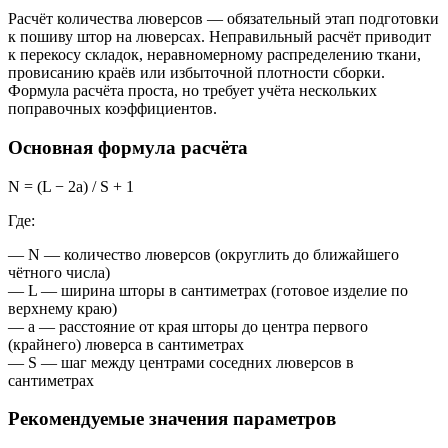
Расчёт количества люверсов — обязательный этап подготовки
к пошиву штор на люверсах. Неправильный расчёт приводит
к перекосу складок, неравномерному распределению ткани,
провисанию краёв или избыточной плотности сборки.
Формула расчёта проста, но требует учёта нескольких
поправочных коэффициентов.
Основная формула расчёта
N = (L − 2a) / S + 1
Где:
— N — количество люверсов (округлить до ближайшего
чётного числа)
— L — ширина шторы в сантиметрах (готовое изделие по
верхнему краю)
— a — расстояние от края шторы до центра первого
(крайнего) люверса в сантиметрах
— S — шаг между центрами соседних люверсов в
сантиметрах
Рекомендуемые значения параметров