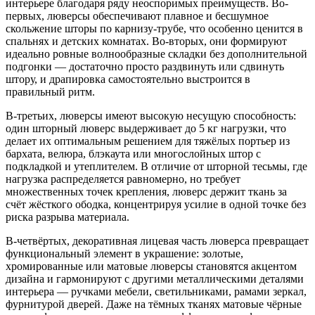
интерьере благодаря ряду неоспоримых преимуществ. Во-
первых, люверсы обеспечивают плавное и бесшумное
скольжение шторы по карнизу-трубе, что особенно ценится в
спальнях и детских комнатах. Во-вторых, они формируют
идеально ровные волнообразные складки без дополнительной
подгонки — достаточно просто раздвинуть или сдвинуть
штору, и драпировка самостоятельно выстроится в
правильный ритм.
В-третьих, люверсы имеют высокую несущую способность:
один шторный люверс выдерживает до 5 кг нагрузки, что
делает их оптимальным решением для тяжёлых портьер из
бархата, велюра, блэкаута или многослойных штор с
подкладкой и утеплителем. В отличие от шторной тесьмы, где
нагрузка распределяется равномерно, но требует
множественных точек крепления, люверс держит ткань за
счёт жёсткого ободка, концентрируя усилие в одной точке без
риска разрыва материала.
В-четвёртых, декоративная лицевая часть люверса превращает
функциональный элемент в украшение: золотые,
хромированные или матовые люверсы становятся акцентом
дизайна и гармонируют с другими металлическими деталями
интерьера — ручками мебели, светильниками, рамами зеркал,
фурнитурой дверей. Даже на тёмных тканях матовые чёрные