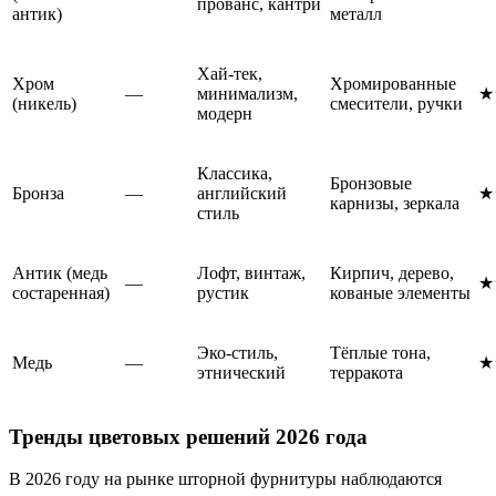
прованс, кантри
антик)
металл
Хай-тек,
Хром
Хромированные
—
минимализм,
★
(никель)
смесители, ручки
модерн
Классика,
Бронзовые
Бронза
—
английский
★
карнизы, зеркала
стиль
Антик (медь
Лофт, винтаж,
Кирпич, дерево,
—
★
состаренная)
рустик
кованые элементы
Эко-стиль,
Тёплые тона,
Медь
—
★
этнический
терракота
Тренды цветовых решений 2026 года
В 2026 году на рынке шторной фурнитуры наблюдаются