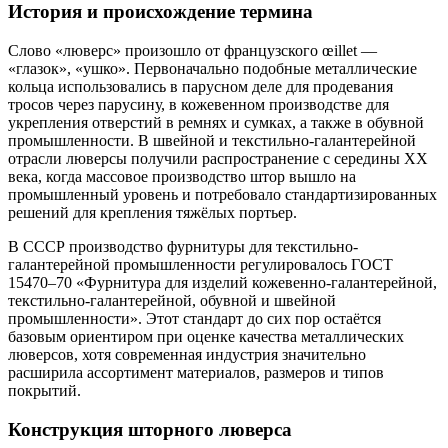
История и происхождение термина
Слово «люверс» произошло от французского œillet —
«глазок», «ушко». Первоначально подобные металлические
кольца использовались в парусном деле для продевания
тросов через парусину, в кожевенном производстве для
укрепления отверстий в ремнях и сумках, а также в обувной
промышленности. В швейной и текстильно-галантерейной
отрасли люверсы получили распространение с середины XX
века, когда массовое производство штор вышло на
промышленный уровень и потребовало стандартизированных
решений для крепления тяжёлых портьер.
В СССР производство фурнитуры для текстильно-
галантерейной промышленности регулировалось ГОСТ
15470–70 «Фурнитура для изделий кожевенно-галантерейной,
текстильно-галантерейной, обувной и швейной
промышленности». Этот стандарт до сих пор остаётся
базовым ориентиром при оценке качества металлических
люверсов, хотя современная индустрия значительно
расширила ассортимент материалов, размеров и типов
покрытий.
Конструкция шторного люверса