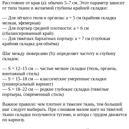
Расстояние от края (a): обычно 5–7 см. Этот параметр зависит
от типа ткани и желаемой глубины крайней складки:
— Для лёгкого тюля и органзы: a = 5 см (крайняя складка
мелкая, эфемерная)
— Для портьер средней плотности: a = 6 см
(сбалансированный край)
— Для тяжёлых бархатных портьер: a = 7 см (глубокая
крайняя складка для объёма)
Шаг между люверсами (S): определяет частоту и глубину
складок:
— S = 12–15 см — частые мелкие складки (тюль, органза,
винтажный стиль)
— S = 15–18 см — классические умеренные складки
(универсальный вариант)
— S = 18–22 см — редкие глубокие складки (тяжёлые
портьеры, современный стиль)
Важное правило: чем плотнее и тяжелее ткань, тем больший
шаг следует выбирать. При слишком малом шаге на тяжёлой
ткани складки получаются тугими, и штора с трудом движется
по карнизу.