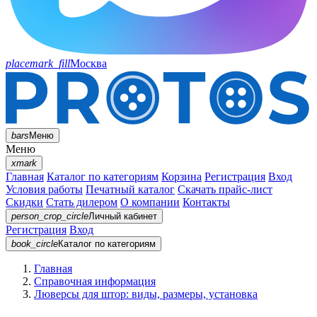
placemark_fill
Москва
bars
Меню
Меню
xmark
Главная
Каталог по категориям
Корзина
Регистрация
Вход
Условия работы
Печатный каталог
Скачать прайс-лист
Скидки
Стать дилером
О компании
Контакты
person_crop_circle
Личный кабинет
Регистрация
Вход
book_circle
Каталог
по категориям
Главная
Справочная информация
Люверсы для штор: виды, размеры, установка