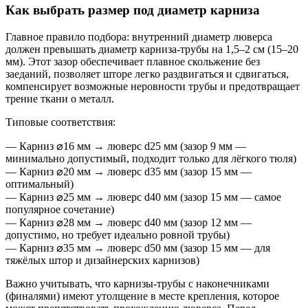
Как выбрать размер под диаметр карниза
Главное правило подбора: внутренний диаметр люверса
должен превышать диаметр карниза-трубы на 1,5–2 см (15–20
мм). Этот зазор обеспечивает плавное скольжение без
заеданий, позволяет шторе легко раздвигаться и сдвигаться,
компенсирует возможные неровности трубы и предотвращает
трение ткани о металл.
Типовые соответствия:
— Карниз ⌀16 мм → люверс d25 мм (зазор 9 мм —
минимально допустимый, подходит только для лёгкого тюля)
— Карниз ⌀20 мм → люверс d35 мм (зазор 15 мм —
оптимальный)
— Карниз ⌀25 мм → люверс d40 мм (зазор 15 мм — самое
популярное сочетание)
— Карниз ⌀28 мм → люверс d40 мм (зазор 12 мм —
допустимо, но требует идеально ровной трубы)
— Карниз ⌀35 мм → люверс d50 мм (зазор 15 мм — для
тяжёлых штор и дизайнерских карнизов)
Важно учитывать, что карнизы-трубы с наконечниками
(финалями) имеют утолщение в месте крепления, которое