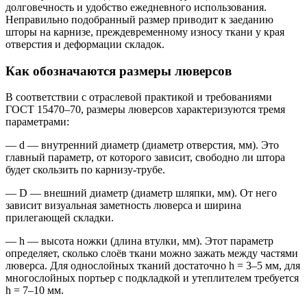
долговечность и удобство ежедневного использования.
Неправильно подобранный размер приводит к заеданию
шторы на карнизе, преждевременному износу ткани у края
отверстия и деформации складок.
Как обозначаются размеры люверсов
В соответствии с отраслевой практикой и требованиями
ГОСТ 15470–70, размеры люверсов характеризуются тремя
параметрами:
— d — внутренний диаметр (диаметр отверстия, мм). Это
главный параметр, от которого зависит, свободно ли штора
будет скользить по карнизу-трубе.
— D — внешний диаметр (диаметр шляпки, мм). От него
зависит визуальная заметность люверса и ширина
прилегающей складки.
— h — высота ножки (длина втулки, мм). Этот параметр
определяет, сколько слоёв ткани можно зажать между частями
люверса. Для однослойных тканий достаточно h = 3–5 мм, для
многослойных портьер с подкладкой и утеплителем требуется
h = 7–10 мм.