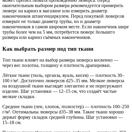
может препятствовать прохождению люверса. Перед
окончательным выбором размера рекомендуется примерить
люверс на карниз в магазине или измерить диаметр
наконечников штангенциркулем. Перед покупкой люверсов
измерьте не только диаметр трубы, но и диаметр
наконечников в самом широком месте. Если наконечник шире
трубы более чем на 5 мм, потребуется люверс большего
размера или карниз съёмных наконечников.
Как выбрать размер под тип ткани
Тип ткани влияет на выбор размера люверса косвенно —
через вес полотна, толщину и плотность драпировки.
Лёгкие ткани (тюль, органза, вуаль, кисея) — плотность 30–
100 г/м². Достаточно люверсов d25–35 мм. Мелкие люверсы
на воздушной ткани выглядят элегантно и не перегружают
изделие. Шаг установки — 12–15 см, что создаёт частые
мелкие складки.
Средние ткани (лен, хлопок, полиэстер) — плотность 100–250
г/м². Оптимальны люверсы d35–38 мм. Такие ткани хорошо
держат форму складок средней глубины. Шаг установки —
15–18 см.