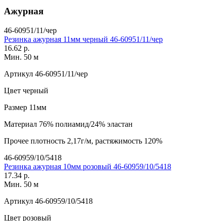
Ажурная
46-60951/11/чер
Резинка ажурная 11мм черный 46-60951/11/чер
16.62 р.
Мин. 50 м
Артикул
46-60951/11/чер
Цвет
черный
Размер
11мм
Материал
76% полиамид/24% эластан
Прочее
плотность 2,17г/м, растяжимость 120%
46-60959/10/5418
Резинка ажурная 10мм розовый 46-60959/10/5418
17.34 р.
Мин. 50 м
Артикул
46-60959/10/5418
Цвет
розовый