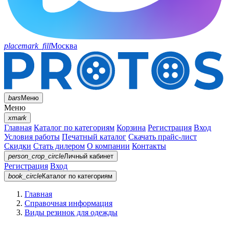
placemark_fill
Москва
bars
Меню
Меню
xmark
Главная
Каталог по категориям
Корзина
Регистрация
Вход
Условия работы
Печатный каталог
Скачать прайс-лист
Скидки
Стать дилером
О компании
Контакты
person_crop_circle
Личный кабинет
Регистрация
Вход
book_circle
Каталог
по категориям
Главная
Справочная информация
Виды резинок для одежды