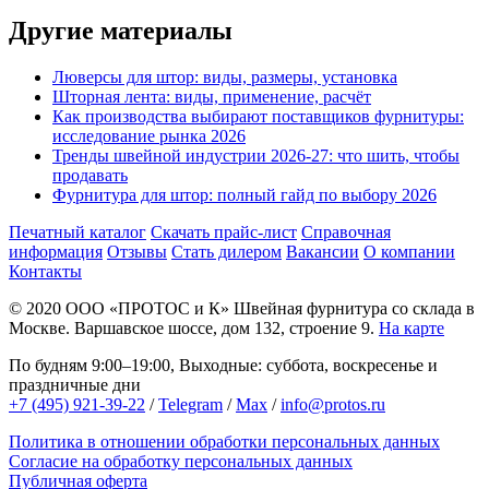
Другие материалы
Люверсы для штор: виды, размеры, установка
Шторная лента: виды, применение, расчёт
Как производства выбирают поставщиков фурнитуры:
исследование рынка 2026
Тренды швейной индустрии 2026-27: что шить, чтобы
продавать
Фурнитура для штор: полный гайд по выбору 2026
Печатный каталог
Скачать прайс-лист
Справочная
информация
Отзывы
Стать дилером
Вакансии
О компании
Контакты
© 2020
ООО «ПРОТОС и К»
Швейная фурнитура со склада в
Москве.
Варшавское шоссе, дом 132, строение 9.
На карте
По будням 9:00–19:00, Выходные: суббота, воскресенье и
праздничные дни
+7 (495) 921-39-22
/
Telegram
/
Max
/
info@protos.ru
Политика в отношении обработки персональных данных
Согласие на обработку персональных данных
Публичная оферта