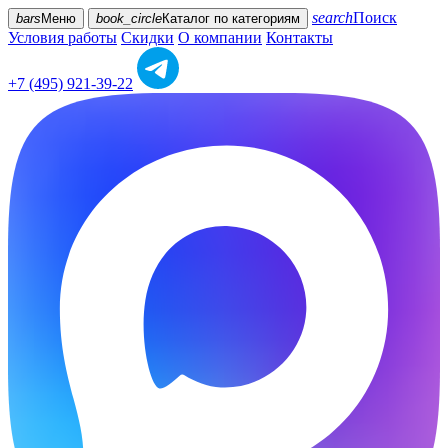
search
Поиск
bars
Меню
book_circle
Каталог
по категориям
Условия работы
Скидки
О компании
Контакты
+7 (495) 921-39-22