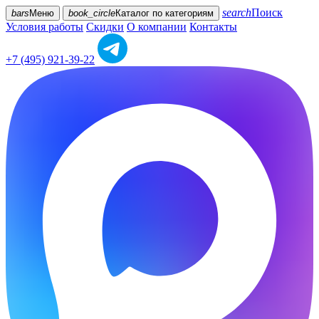
search
Поиск
bars
Меню
book_circle
Каталог
по категориям
Условия работы
Скидки
О компании
Контакты
+7 (495) 921-39-22