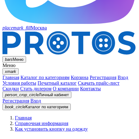
placemark_fill
Москва
bars
Меню
Меню
xmark
Главная
Каталог по категориям
Корзина
Регистрация
Вход
Условия работы
Печатный каталог
Скачать прайс-лист
Скидки
Стать дилером
О компании
Контакты
person_crop_circle
Личный кабинет
Регистрация
Вход
book_circle
Каталог
по категориям
Главная
Справочная информация
Как установить кнопку на одежду