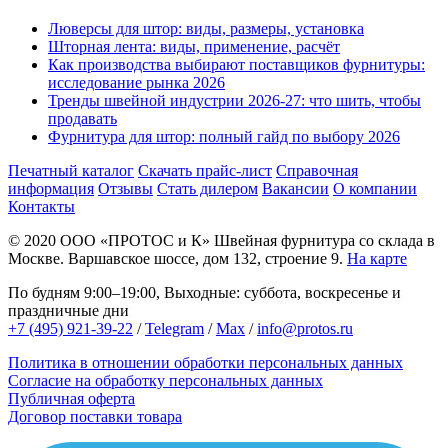
Люверсы для штор: виды, размеры, установка
Шторная лента: виды, применение, расчёт
Как производства выбирают поставщиков фурнитуры:
исследование рынка 2026
Тренды швейной индустрии 2026-27: что шить, чтобы
продавать
Фурнитура для штор: полный гайд по выбору 2026
Печатный каталог
Скачать прайс-лист
Справочная
информация
Отзывы
Стать дилером
Вакансии
О компании
Контакты
© 2020
ООО «ПРОТОС и К»
Швейная фурнитура со склада в
Москве.
Варшавское шоссе, дом 132, строение 9.
На карте
По будням 9:00–19:00, Выходные: суббота, воскресенье и
праздничные дни
+7 (495) 921-39-22
/
Telegram
/
Max
/
info@protos.ru
Политика в отношении обработки персональных данных
Согласие на обработку персональных данных
Публичная оферта
Договор поставки товара