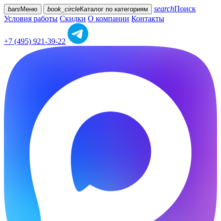
search
Поиск
bars
Меню
book_circle
Каталог
по категориям
Условия работы
Скидки
О компании
Контакты
+7 (495) 921-39-22