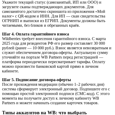
Укажите текущий статус (самозанятый, ИП или ООО) и
загрузите сканы подтверждающих документов. Для
самозанятого достаточно скриншота из приложения «Мой
налог» с QR-кодом и ИНН. Для ИП — скан свидетельства
ОГРНИП и выписки из ЕГРИП. Документы должны быть
читаемыми, без бликов и обрезанных краёв.
Шаг 4. Оплата гарантийного взноса
Wildberries требует внесения гарантийного взноса. С марта
2025 года для резидентов РФ его размер составляет 30 000
рублей (ранее — 10 000 руб.). Взнос является невозвратным и
служит обеспечением договора-оферты. Актуальную сумму
уточняйте на портале WB Partners перед регистрацией —
платформа периодически пересматривает тарифы. Оплату
можно произвести банковской картой прямо в личном
кабинете.
Шаг 5. Подписание договора-оферты
После прохождения модерации (обычно 1–2 рабочих дня)
система сформирует электронный договор. Подпишите его с
помощью простой электронной подписи (СМС-код). С этого
момента вы получаете доступ к личному кабинету WB
Partners и можете начинать создание карточек товаров.
Типы аккаунтов на WB: что выбрать