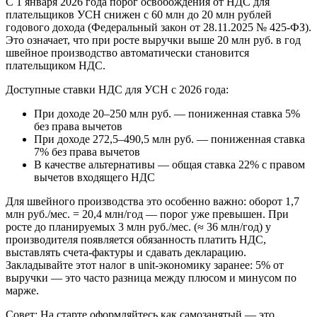
С 1 января 2026 года порог освобождения от НДС для
плательщиков УСН снижен с 60 млн до 20 млн рублей
годового дохода (Федеральный закон от 28.11.2025 № 425-ФЗ).
Это означает, что при росте выручки выше 20 млн руб. в год
швейное производство автоматически становится
плательщиком НДС.
Доступные ставки НДС для УСН с 2026 года:
При доходе 20–250 млн руб. — пониженная ставка 5%
без права вычетов
При доходе 272,5–490,5 млн руб. — пониженная ставка
7% без права вычетов
В качестве альтернативы — общая ставка 22% с правом
вычетов входящего НДС
Для швейного производства это особенно важно: оборот 1,7
млн руб./мес. = 20,4 млн/год — порог уже превышен. При
росте до планируемых 3 млн руб./мес. (≈ 36 млн/год) у
производителя появляется обязанность платить НДС,
выставлять счета-фактуры и сдавать декларацию.
Закладывайте этот налог в unit-экономику заранее: 5% от
выручки — это часто разница между плюсом и минусом по
марже.
Совет: На старте оформляйтесь как самозанятый — это