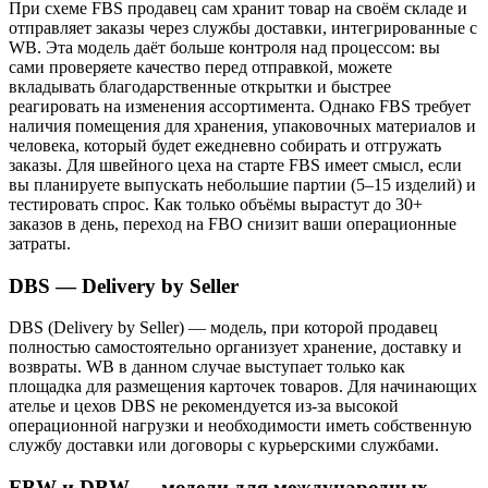
При схеме FBS продавец сам хранит товар на своём складе и
отправляет заказы через службы доставки, интегрированные с
WB. Эта модель даёт больше контроля над процессом: вы
сами проверяете качество перед отправкой, можете
вкладывать благодарственные открытки и быстрее
реагировать на изменения ассортимента. Однако FBS требует
наличия помещения для хранения, упаковочных материалов и
человека, который будет ежедневно собирать и отгружать
заказы. Для швейного цеха на старте FBS имеет смысл, если
вы планируете выпускать небольшие партии (5–15 изделий) и
тестировать спрос. Как только объёмы вырастут до 30+
заказов в день, переход на FBO снизит ваши операционные
затраты.
DBS — Delivery by Seller
DBS (Delivery by Seller) — модель, при которой продавец
полностью самостоятельно организует хранение, доставку и
возвраты. WB в данном случае выступает только как
площадка для размещения карточек товаров. Для начинающих
ателье и цехов DBS не рекомендуется из-за высокой
операционной нагрузки и необходимости иметь собственную
службу доставки или договоры с курьерскими службами.
FBW и DBW — модели для международных