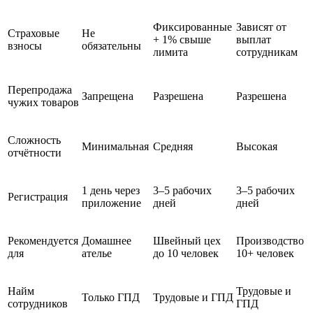
Фиксированные
Зависят от
Страховые
Не
+ 1% свыше
выплат
взносы
обязательны
лимита
сотрудникам
Перепродажа
Запрещена
Разрешена
Разрешена
чужих товаров
Сложность
Минимальная
Средняя
Высокая
отчётности
1 день через
3–5 рабочих
3–5 рабочих
Регистрация
приложение
дней
дней
Рекомендуется
Домашнее
Швейный цех
Производство
для
ателье
до 10 человек
10+ человек
Найм
Трудовые и
Только ГПД
Трудовые и ГПД
сотрудников
ГПД