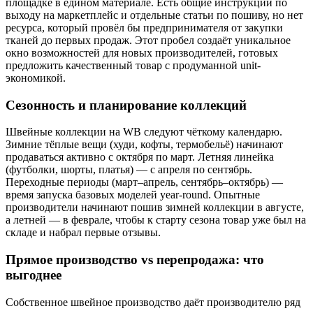
площадке в едином материале. Есть общие инструкции по
выходу на маркетплейс и отдельные статьи по пошиву, но нет
ресурса, который провёл бы предпринимателя от закупки
тканей до первых продаж. Этот пробел создаёт уникальное
окно возможностей для новых производителей, готовых
предложить качественный товар с продуманной unit-
экономикой.
Сезонность и планирование коллекций
Швейные коллекции на WB следуют чёткому календарю.
Зимние тёплые вещи (худи, кофты, термобельё) начинают
продаваться активно с октября по март. Летняя линейка
(футболки, шорты, платья) — с апреля по сентябрь.
Переходные периоды (март–апрель, сентябрь–октябрь) —
время запуска базовых моделей year-round. Опытные
производители начинают пошив зимней коллекции в августе,
а летней — в феврале, чтобы к старту сезона товар уже был на
складе и набрал первые отзывы.
Прямое производство vs перепродажа: что
выгоднее
Собственное швейное производство даёт производителю ряд