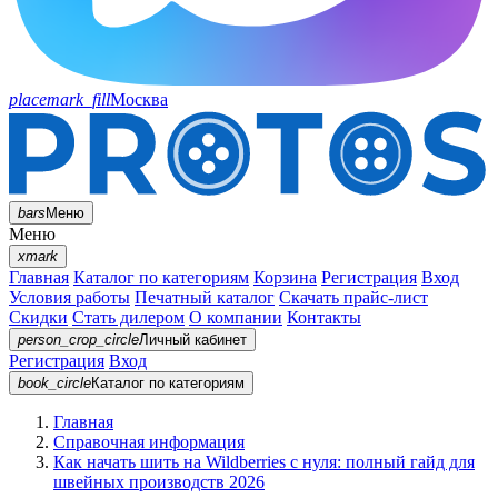
placemark_fill
Москва
bars
Меню
Меню
xmark
Главная
Каталог по категориям
Корзина
Регистрация
Вход
Условия работы
Печатный каталог
Скачать прайс-лист
Скидки
Стать дилером
О компании
Контакты
person_crop_circle
Личный кабинет
Регистрация
Вход
book_circle
Каталог
по категориям
Главная
Справочная информация
Как начать шить на Wildberries с нуля: полный гайд для
швейных производств 2026