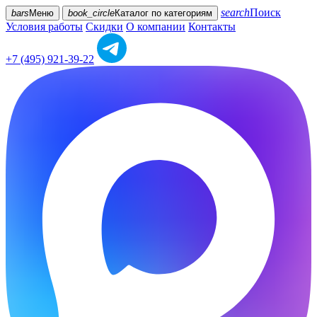
search
Поиск
bars
Меню
book_circle
Каталог
по категориям
Условия работы
Скидки
О компании
Контакты
+7 (495) 921-39-22