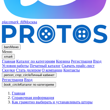
placemark_fill
Москва
bars
Меню
Меню
xmark
Главная
Каталог по категориям
Корзина
Регистрация
Вход
Условия работы
Печатный каталог
Скачать прайс-лист
Скидки
Стать дилером
О компании
Контакты
person_crop_circle
Личный кабинет
Регистрация
Вход
book_circle
Каталог
по категориям
Главная
Справочная информация
Как грамотно выбирать и устанавливать шторы