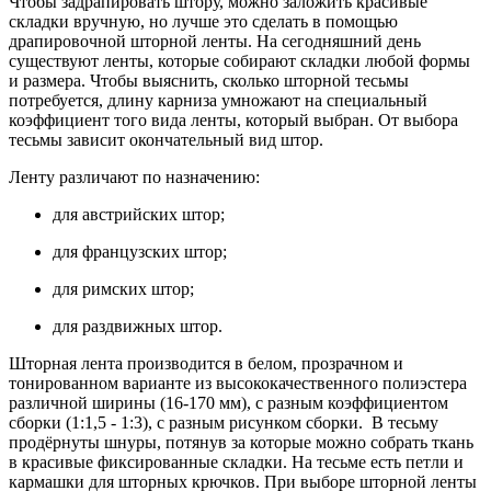
Чтобы задрапировать штору, можно заложить красивые
складки вручную, но лучше это сделать в помощью
драпировочной шторной ленты. На сегодняшний день
существуют ленты, которые собирают складки любой формы
и размера. Чтобы выяснить, сколько шторной тесьмы
потребуется, длину карниза умножают на специальный
коэффициент того вида ленты, который выбран. От выбора
тесьмы зависит окончательный вид штор.
Ленту различают по назначению:
для австрийских штор;
для французских штор;
для римских штор;
для раздвижных штор.
Шторная лента производится в белом, прозрачном и
тонированном варианте из высококачественного полиэстера
различной ширины (16-170 мм), с разным коэффициентом
сборки (1:1,5 - 1:3), с разным рисунком сборки. В тесьму
продёрнуты шнуры, потянув за которые можно собрать ткань
в красивые фиксированные складки. На тесьме есть петли и
кармашки для шторных крючков. При выборе шторной ленты