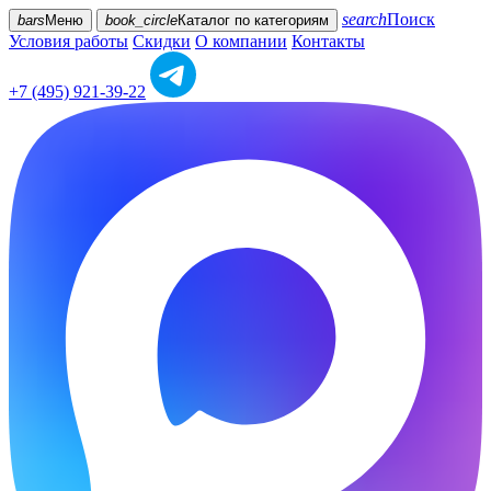
search
Поиск
bars
Меню
book_circle
Каталог
по категориям
Условия работы
Скидки
О компании
Контакты
+7 (495) 921-39-22