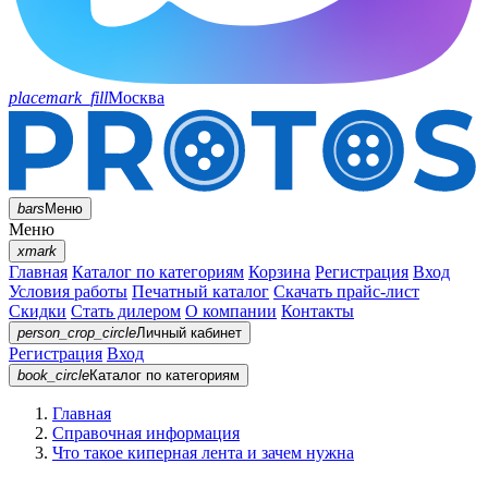
placemark_fill
Москва
bars
Меню
Меню
xmark
Главная
Каталог по категориям
Корзина
Регистрация
Вход
Условия работы
Печатный каталог
Скачать прайс-лист
Скидки
Стать дилером
О компании
Контакты
person_crop_circle
Личный кабинет
Регистрация
Вход
book_circle
Каталог
по категориям
Главная
Справочная информация
Что такое киперная лента и зачем нужна