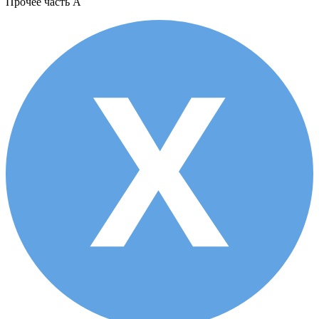
Прочее
часть A