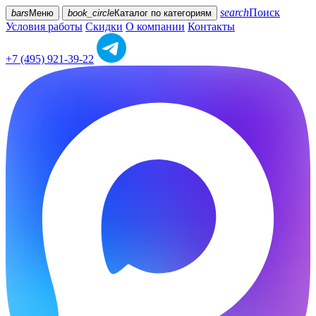
search
Поиск
bars
Меню
book_circle
Каталог
по категориям
Условия работы
Скидки
О компании
Контакты
+7 (495) 921-39-22