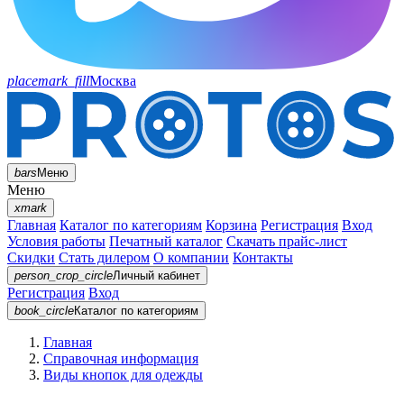
placemark_fill
Москва
bars
Меню
Меню
xmark
Главная
Каталог по категориям
Корзина
Регистрация
Вход
Условия работы
Печатный каталог
Скачать прайс-лист
Скидки
Стать дилером
О компании
Контакты
person_crop_circle
Личный кабинет
Регистрация
Вход
book_circle
Каталог
по категориям
Главная
Справочная информация
Виды кнопок для одежды