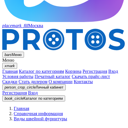
placemark_fill
Москва
bars
Меню
Меню
xmark
Главная
Каталог по категориям
Корзина
Регистрация
Вход
Условия работы
Печатный каталог
Скачать прайс-лист
Скидки
Стать дилером
О компании
Контакты
person_crop_circle
Личный кабинет
Регистрация
Вход
book_circle
Каталог
по категориям
Главная
Справочная информация
Виды швейной фурнитуры