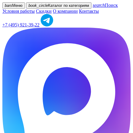
search
Поиск
bars
Меню
book_circle
Каталог
по категориям
Условия работы
Скидки
О компании
Контакты
+7 (495) 921-39-22