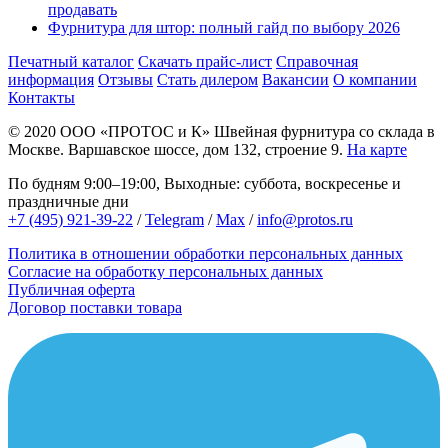
продавать
Фурнитура для штор: полный гайд по выбору 2026
Печатный каталог
Скачать прайс-лист
Справочная
информация
Отзывы
Стать дилером
Вакансии
О компании
Контакты
© 2020
ООО «ПРОТОС и К»
Швейная фурнитура со склада в
Москве.
Варшавское шоссе, дом 132, строение 9.
На карте
По будням 9:00–19:00, Выходные: суббота, воскресенье и
праздничные дни
+7 (495) 921-39-22
/
Telegram
/
Max
/
info@protos.ru
Политика в отношении обработки персональных данных
Согласие на обработку персональных данных
Публичная оферта
Договор поставки товара