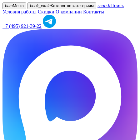
search
Поиск
bars
Меню
book_circle
Каталог
по категориям
Условия работы
Скидки
О компании
Контакты
+7 (495) 921-39-22