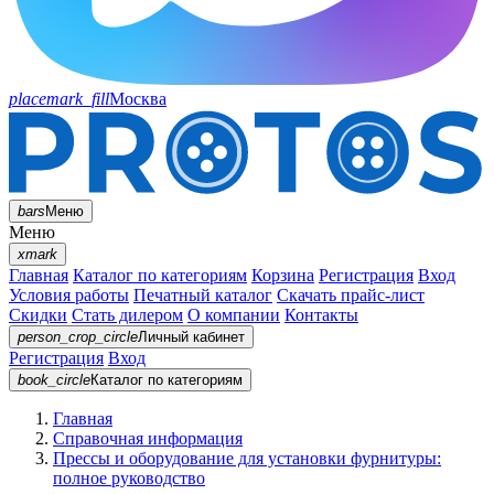
placemark_fill
Москва
bars
Меню
Меню
xmark
Главная
Каталог по категориям
Корзина
Регистрация
Вход
Условия работы
Печатный каталог
Скачать прайс-лист
Скидки
Стать дилером
О компании
Контакты
person_crop_circle
Личный кабинет
Регистрация
Вход
book_circle
Каталог
по категориям
Главная
Справочная информация
Прессы и оборудование для установки фурнитуры:
полное руководство