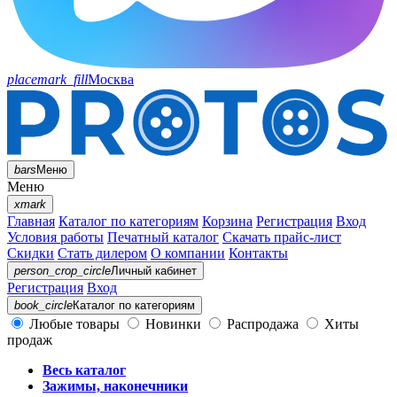
placemark_fill
Москва
bars
Меню
Меню
xmark
Главная
Каталог по категориям
Корзина
Регистрация
Вход
Условия работы
Печатный каталог
Скачать прайс-лист
Скидки
Стать дилером
О компании
Контакты
person_crop_circle
Личный кабинет
Регистрация
Вход
book_circle
Каталог
по категориям
Любые товары
Новинки
Распродажа
Хиты
продаж
Весь каталог
Зажимы, наконечники