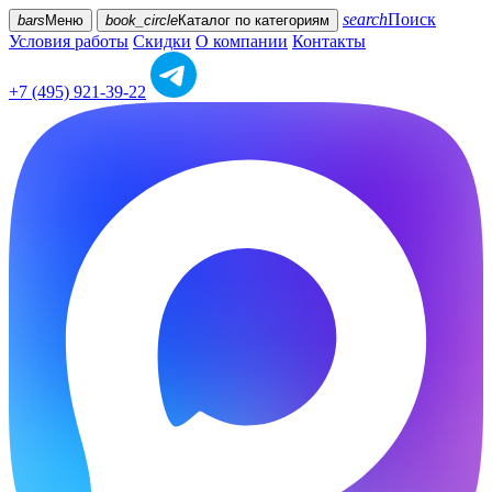
search
Поиск
bars
Меню
book_circle
Каталог
по категориям
Условия работы
Скидки
О компании
Контакты
+7 (495) 921-39-22