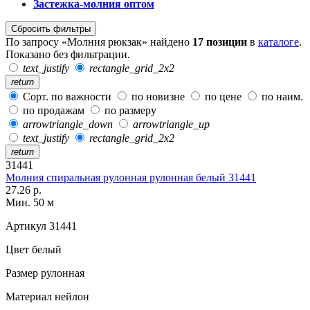
Застежка-молния оптом
Сбросить фильтры
По запросу «Молния рюкзак» найдено
17 позиции
в
каталоге
.
Показано без фильтрации.
text_justify
rectangle_grid_2x2
return
Сорт. по важности
по новизне
по цене
по наим.
по продажам
по размеру
arrowtriangle_down
arrowtriangle_up
text_justify
rectangle_grid_2x2
return
31441
Молния спиральная рулонная рулонная белый 31441
27.26 р.
Мин. 50 м
Артикул
31441
Цвет
белый
Размер
рулонная
Материал
нейлон