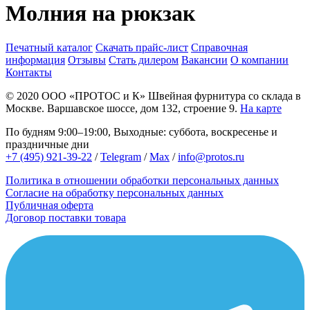
Молния на рюкзак
Печатный каталог
Скачать прайс-лист
Справочная
информация
Отзывы
Стать дилером
Вакансии
О компании
Контакты
© 2020
ООО «ПРОТОС и К»
Швейная фурнитура со склада в
Москве.
Варшавское шоссе, дом 132, строение 9.
На карте
По будням 9:00–19:00, Выходные: суббота, воскресенье и
праздничные дни
+7 (495) 921-39-22
/
Telegram
/
Max
/
info@protos.ru
Политика в отношении обработки персональных данных
Согласие на обработку персональных данных
Публичная оферта
Договор поставки товара