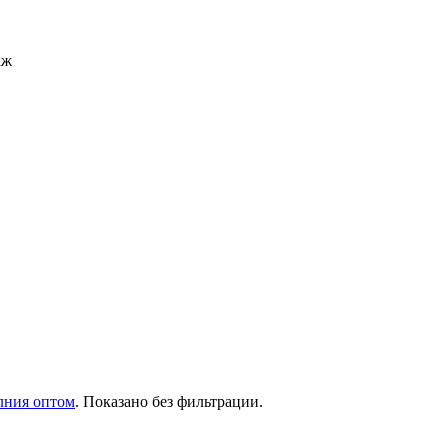
аж
лния оптом
. Показано без фильтрации.