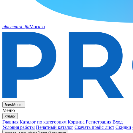
placemark_fill
Москва
bars
Меню
Меню
xmark
Главная
Каталог по категориям
Корзина
Регистрация
Вход
Условия работы
Печатный каталог
Скачать прайс-лист
Скидки