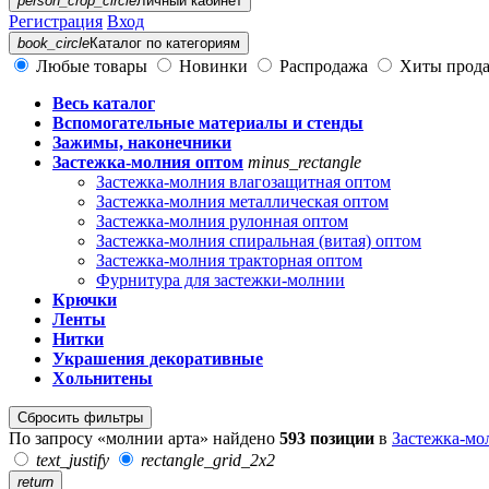
person_crop_circle
Личный кабинет
Регистрация
Вход
book_circle
Каталог
по категориям
Любые товары
Новинки
Распродажа
Хиты прод
Весь каталог
Вспомогательные материалы и стенды
Зажимы, наконечники
Застежка-молния оптом
minus_rectangle
Застежка-молния влагозащитная оптом
Застежка-молния металлическая оптом
Застежка-молния рулонная оптом
Застежка-молния спиральная (витая) оптом
Застежка-молния тракторная оптом
Фурнитура для застежки-молнии
Крючки
Ленты
Нитки
Украшения декоративные
Хольнитены
Сбросить фильтры
По запросу «молнии арта» найдено
593 позиции
в
Застежка-мо
text_justify
rectangle_grid_2x2
return