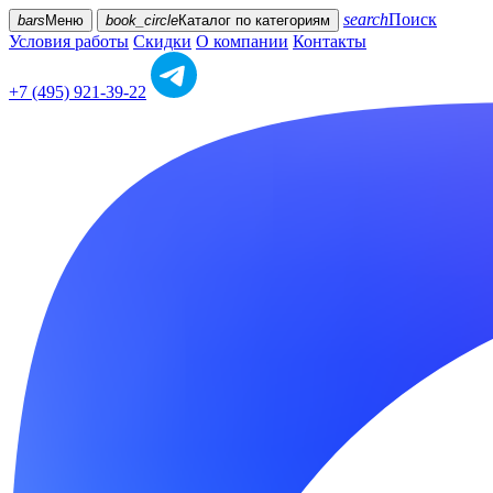
search
Поиск
bars
Меню
book_circle
Каталог
по категориям
Условия работы
Скидки
О компании
Контакты
+7 (495) 921-39-22