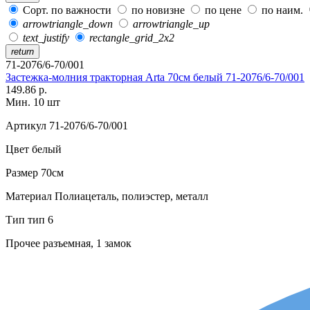
Сорт. по важности
по новизне
по цене
по наим.
arrowtriangle_down
arrowtriangle_up
text_justify
rectangle_grid_2x2
return
71-2076/6-70/001
Застежка-молния тракторная Arta 70см белый 71-2076/6-70/001
149.86 р.
Мин. 10 шт
Артикул
71-2076/6-70/001
Цвет
белый
Размер
70см
Материал
Полиацеталь, полиэстер, металл
Тип
тип 6
Прочее
разъемная, 1 замок