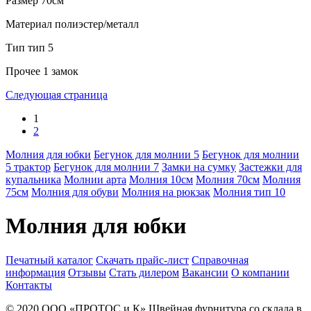
Размер
70см
Материал
полиэстер/металл
Тип
тип 5
Прочее
1 замок
Следующая страница
1
2
Молния для юбки
Бегунок для молнии 5
Бегунок для молнии
5 трактор
Бегунок для молнии 7
Замки на сумку
Застежки для
купальника
Молнии арта
Молния 10см
Молния 70см
Молния
75см
Молния для обуви
Молния на рюкзак
Молния тип 10
Молния для юбки
Печатный каталог
Скачать прайс-лист
Справочная
информация
Отзывы
Стать дилером
Вакансии
О компании
Контакты
© 2020
ООО «ПРОТОС и К»
Швейная фурнитура со склада в