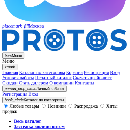
placemark_fill
Москва
bars
Меню
Меню
xmark
Главная
Каталог по категориям
Корзина
Регистрация
Вход
Условия работы
Печатный каталог
Скачать прайс-лист
Скидки
Стать дилером
О компании
Контакты
person_crop_circle
Личный кабинет
Регистрация
Вход
book_circle
Каталог
по категориям
Любые товары
Новинки
Распродажа
Хиты
продаж
Весь каталог
Застежка-молния оптом