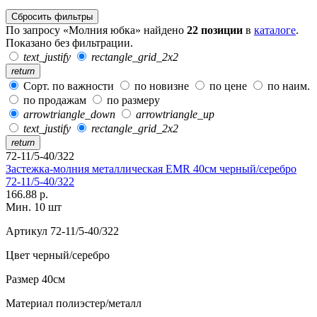
Сбросить фильтры
По запросу «Молния юбка» найдено
22 позиции
в
каталоге
.
Показано без фильтрации.
text_justify
rectangle_grid_2x2
return
Сорт. по важности
по новизне
по цене
по наим.
по продажам
по размеру
arrowtriangle_down
arrowtriangle_up
text_justify
rectangle_grid_2x2
return
72-11/5-40/322
Застежка-молния металлическая EMR 40см черный/серебро
72-11/5-40/322
166.88 р.
Мин. 10 шт
Артикул
72-11/5-40/322
Цвет
черный/серебро
Размер
40см
Материал
полиэстер/металл