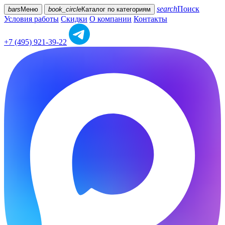
search
Поиск
bars
Меню
book_circle
Каталог
по категориям
Условия работы
Скидки
О компании
Контакты
+7 (495) 921-39-22