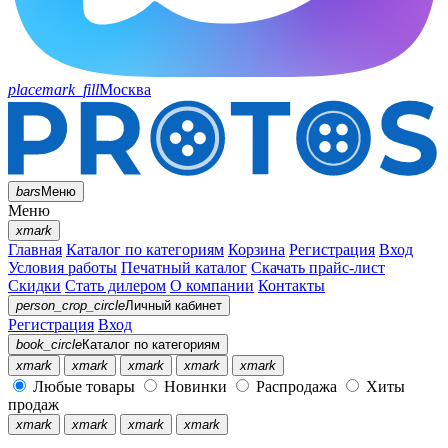
placemark_fill
Москва
bars
Меню
Меню
xmark
Главная
Каталог по категориям
Корзина
Регистрация
Вход
Условия работы
Печатный каталог
Скачать прайс-лист
Скидки
Стать дилером
О компании
Контакты
person_crop_circle
Личный кабинет
Регистрация
Вход
book_circle
Каталог
по категориям
xmark
xmark
xmark
xmark
xmark
Любые товары
Новинки
Распродажа
Хиты
продаж
xmark
xmark
xmark
xmark