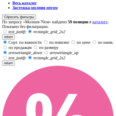
Весь каталог
Застежка-молния оптом
Сбросить фильтры
По запросу «Молния 70см» найдено
59 позиции
в
каталоге
.
Показано без фильтрации.
text_justify
rectangle_grid_2x2
return
Сорт. по важности
по новизне
по цене
по наим.
по продажам
по размеру
arrowtriangle_down
arrowtriangle_up
text_justify
rectangle_grid_2x2
return