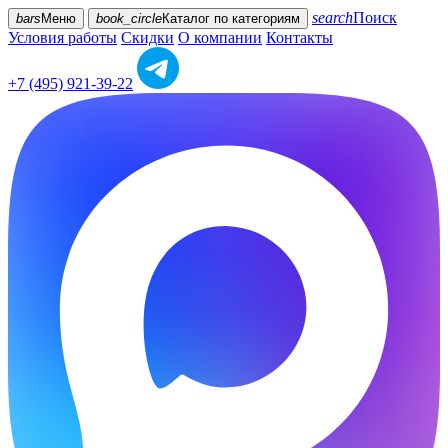
search
Поиск
bars
Меню
book_circle
Каталог
по категориям
Условия работы
Скидки
О компании
Контакты
+7 (495) 921-39-22