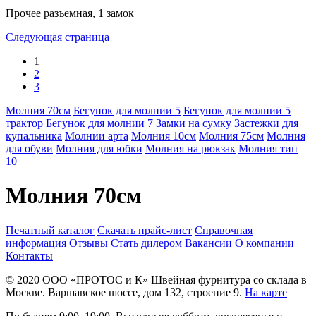
Прочее
разъемная, 1 замок
Следующая страница
1
2
3
Молния 70см
Бегунок для молнии 5
Бегунок для молнии 5
трактор
Бегунок для молнии 7
Замки на сумку
Застежки для
купальника
Молнии арта
Молния 10см
Молния 75см
Молния
для обуви
Молния для юбки
Молния на рюкзак
Молния тип
10
Молния 70см
Печатный каталог
Скачать прайс-лист
Справочная
информация
Отзывы
Стать дилером
Вакансии
О компании
Контакты
© 2020
ООО «ПРОТОС и К»
Швейная фурнитура со склада в
Москве.
Варшавское шоссе, дом 132, строение 9.
На карте