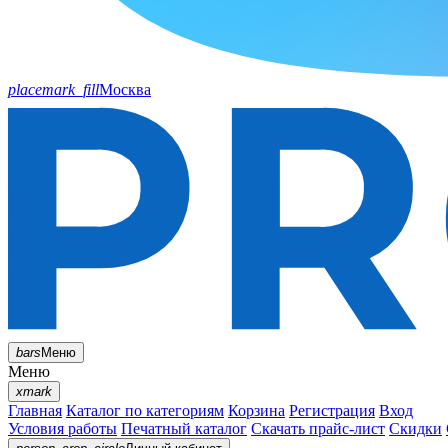
placemark_fill
Москва
bars
Меню
Меню
xmark
Главная
Каталог по категориям
Корзина
Регистрация
Вход
Условия работы
Печатный каталог
Скачать прайс-лист
Скидки