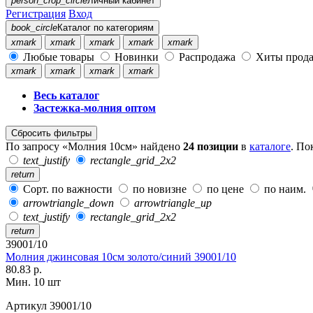
person_crop_circle
Личный кабинет
Регистрация
Вход
book_circle
Каталог
по категориям
xmark
xmark
xmark
xmark
xmark
Любые товары
Новинки
Распродажа
Хиты прод
xmark
xmark
xmark
xmark
Весь каталог
Застежка-молния оптом
Сбросить фильтры
По запросу «Молния 10см» найдено
24 позиции
в
каталоге
. По
text_justify
rectangle_grid_2x2
return
Сорт. по важности
по новизне
по цене
по наим.
arrowtriangle_down
arrowtriangle_up
text_justify
rectangle_grid_2x2
return
39001/10
Молния джинсовая 10см золото/синий 39001/10
80.83 р.
Мин. 10 шт
Артикул
39001/10