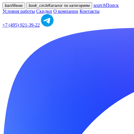
search
Поиск
bars
Меню
book_circle
Каталог
по категориям
Условия работы
Скидки
О компании
Контакты
+7 (495) 921-39-22