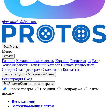
placemark_fill
Москва
bars
Меню
Меню
xmark
Главная
Каталог по категориям
Корзина
Регистрация
Вход
Условия работы
Печатный каталог
Скачать прайс-лист
Скидки
Стать дилером
О компании
Контакты
person_crop_circle
Личный кабинет
Регистрация
Вход
book_circle
Каталог
по категориям
Любые товары
Новинки
Распродажа
Хиты
продаж
Весь каталог
Застежка-молния оптом