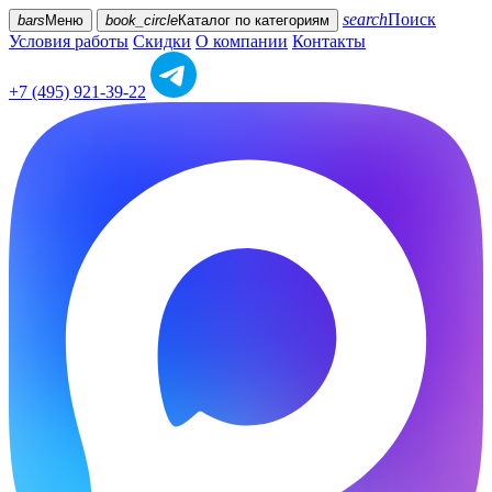
search
Поиск
bars
Меню
book_circle
Каталог
по категориям
Условия работы
Скидки
О компании
Контакты
+7 (495) 921-39-22