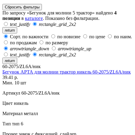
Сбросить фильтры
По запросу «Бегунок для молнии 5 трактор» найдено
4
позиции
в
каталоге
. Показано без фильтрации.
text_justify
rectangle_grid_2x2
return
Сорт. по важности
по новизне
по цене
по наим.
по продажам
по размеру
arrowtriangle_down
arrowtriangle_up
text_justify
rectangle_grid_2x2
return
60-2075/ZL6A/ник
Бегунок АРТА для молнии трактор никель 60-2075/ZL6A/ник
39.41 р.
Мин. 10 шт
Артикул
60-2075/ZL6A/ник
Цвет
никель
Материал
металл
Тип
тип 6
Прочее
замок с фиксацией, слайдер