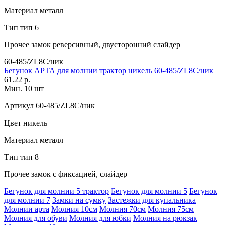
Материал
металл
Тип
тип 6
Прочее
замок реверсивный, двусторонний слайдер
60-485/ZL8C/ник
Бегунок АРТА для молнии трактор никель 60-485/ZL8C/ник
61.22 р.
Мин. 10 шт
Артикул
60-485/ZL8C/ник
Цвет
никель
Материал
металл
Тип
тип 8
Прочее
замок с фиксацией, слайдер
Бегунок для молнии 5 трактор
Бегунок для молнии 5
Бегунок
для молнии 7
Замки на сумку
Застежки для купальника
Молнии арта
Молния 10см
Молния 70см
Молния 75см
Молния для обуви
Молния для юбки
Молния на рюкзак