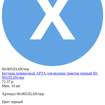
60-005/ZL6N/чер
Бегунок перекидной АРТА для молнии трактор черный 60-
005/ZL6N/чер
72.37 р.
Мин. 10 шт
Артикул
60-005/ZL6N/чер
Цвет
черный