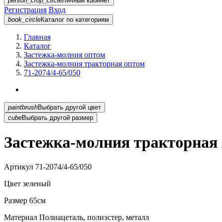
person_crop_circle
Личный кабинет
Регистрация
Вход
book_circle
Каталог
по категориям
Главная
Каталог
Застежка-молния оптом
Застежка-молния тракторная оптом
71-2074/4-65/050
paintbrush
Выбрать другой цвет
cube
Выбрать другой размер
Застежка-молния тракторная A
Артикул
71-2074/4-65/050
Цвет
зеленый
Размер
65см
Материал
Полиацеталь, полиэстер, металл