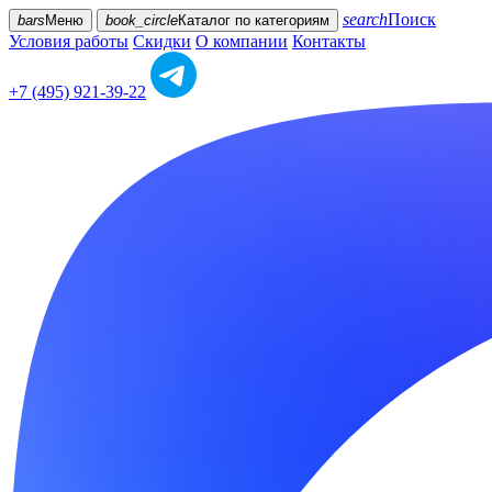
search
Поиск
bars
Меню
book_circle
Каталог
по категориям
Условия работы
Скидки
О компании
Контакты
+7 (495) 921-39-22