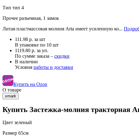
Тип
тип 4
Прочее
разъемная, 1 замок
Литая пластмассовая молния Arta имеет усиленную ко...
Подроб
111.98
р.
за шт
В упаковке по
10 шт
1119.80 р. за уп.
По сумме заказа –
скидки
В наличии
Условия
работы и доставки
Купить на Ozon
О товаре
xmark
Купить Застежка-молния тракторная Art
Цвет
зеленый
Размер
65см