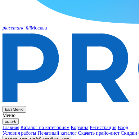
placemark_fill
Москва
bars
Меню
Меню
xmark
Главная
Каталог по категориям
Корзина
Регистрация
Вход
Условия работы
Печатный каталог
Скачать прайс-лист
Скидки