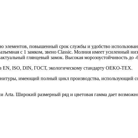
ию элементов, повышенный срок службы и удобство использован
азъемная с 1 замком, звено Classic. Молния имеет усиленный низ
актуальный глянцевый замок. Высокая морозоустойчивость до -6
ов EN, ISO, DIN, ГОСТ, экологическому стандарту OEKO-TEX.
нитуры, имеющий полный цикл производства, использующий со
Arta. Широкий размерный ряд и цветовая гамма дает возможно