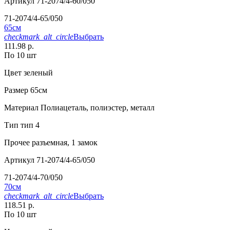
Артикул
71-2074/4-60/050
71-2074/4-65/050
65см
checkmark_alt_circle
Выбрать
111.98 р.
По 10 шт
Цвет
зеленый
Размер
65см
Материал
Полиацеталь, полиэстер, металл
Тип
тип 4
Прочее
разъемная, 1 замок
Артикул
71-2074/4-65/050
71-2074/4-70/050
70см
checkmark_alt_circle
Выбрать
118.51 р.
По 10 шт