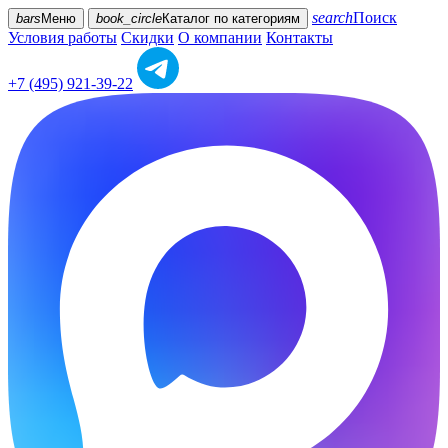
search
Поиск
bars
Меню
book_circle
Каталог
по категориям
Условия работы
Скидки
О компании
Контакты
+7 (495) 921-39-22