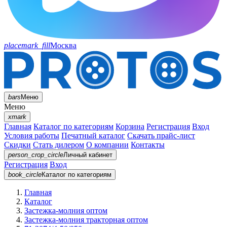
placemark_fill
Москва
bars
Меню
Меню
xmark
Главная
Каталог по категориям
Корзина
Регистрация
Вход
Условия работы
Печатный каталог
Скачать прайс-лист
Скидки
Стать дилером
О компании
Контакты
person_crop_circle
Личный кабинет
Регистрация
Вход
book_circle
Каталог
по категориям
Главная
Каталог
Застежка-молния оптом
Застежка-молния тракторная оптом