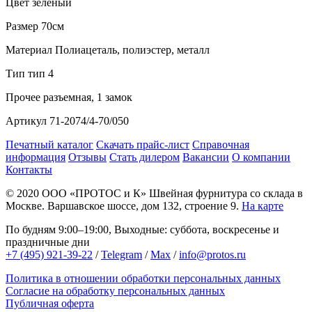
Цвет
зеленый
Размер
70см
Материал
Полиацеталь, полиэстер, металл
Тип
тип 4
Прочее
разъемная, 1 замок
Артикул
71-2074/4-70/050
Печатный каталог
Скачать прайс-лист
Справочная
информация
Отзывы
Стать дилером
Вакансии
О компании
Контакты
© 2020
ООО «ПРОТОС и К»
Швейная фурнитура со склада в
Москве.
Варшавское шоссе, дом 132, строение 9.
На карте
По будням 9:00–19:00, Выходные: суббота, воскресенье и
праздничные дни
+7 (495) 921-39-22
/
Telegram
/
Max
/
info@protos.ru
Политика в отношении обработки персональных данных
Согласие на обработку персональных данных
Публичная оферта