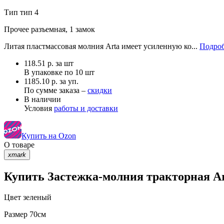
Тип
тип 4
Прочее
разъемная, 1 замок
Литая пластмассовая молния Arta имеет усиленную ко...
Подроб
118.51
р.
за шт
В упаковке по
10 шт
1185.10 р. за уп.
По сумме заказа –
скидки
В наличии
Условия
работы и доставки
Купить на Ozon
О товаре
xmark
Купить Застежка-молния тракторная Art
Цвет
зеленый
Размер
70см