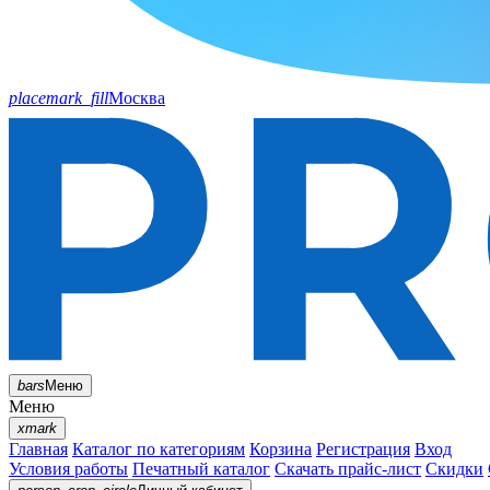
placemark_fill
Москва
bars
Меню
Меню
xmark
Главная
Каталог по категориям
Корзина
Регистрация
Вход
Условия работы
Печатный каталог
Скачать прайс-лист
Скидки