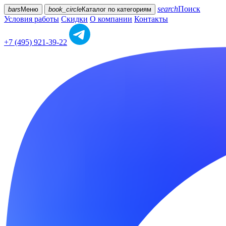
search
Поиск
bars
Меню
book_circle
Каталог
по категориям
Условия работы
Скидки
О компании
Контакты
+7 (495) 921-39-22