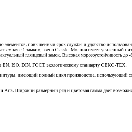
ию элементов, повышенный срок службы и удобство использован
азъемная с 1 замком, звено Classic. Молния имеет усиленный низ
актуальный глянцевый замок. Высокая морозоустойчивость до -6
ов EN, ISO, DIN, ГОСТ, экологическому стандарту OEKO-TEX.
нитуры, имеющий полный цикл производства, использующий со
Arta. Широкий размерный ряд и цветовая гамма дает возможно