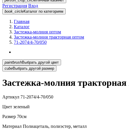
person_crop_circle
Личный кабинет
Регистрация
Вход
book_circle
Каталог
по категориям
Главная
Каталог
Застежка-молния оптом
Застежка-молния тракторная оптом
71-2074/4-70/050
paintbrush
Выбрать другой цвет
cube
Выбрать другой размер
Застежка-молния тракторная A
Артикул
71-2074/4-70/050
Цвет
зеленый
Размер
70см
Материал
Полиацеталь, полиэстер, металл