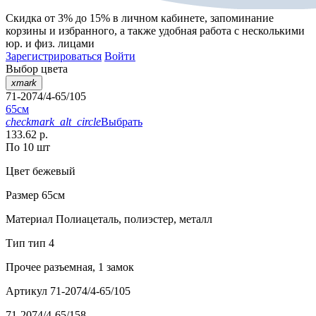
Скидка от 3% до 15%
в личном кабинете, запоминание
корзины
и
избранного
, а также удобная работа с несколькими
юр. и физ. лицами
Зарегистрироваться
Войти
Выбор цвета
xmark
71-2074/4-65/105
65см
checkmark_alt_circle
Выбрать
133.62 р.
По 10 шт
Цвет
бежевый
Размер
65см
Материал
Полиацеталь, полиэстер, металл
Тип
тип 4
Прочее
разъемная, 1 замок
Артикул
71-2074/4-65/105
71-2074/4-65/158