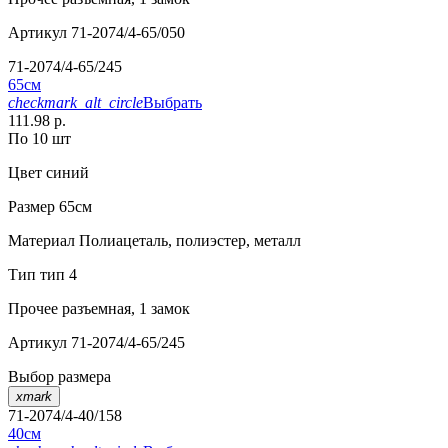
Артикул
71-2074/4-65/050
71-2074/4-65/245
65см
checkmark_alt_circle
Выбрать
111.98 р.
По 10 шт
Цвет
синий
Размер
65см
Материал
Полиацеталь, полиэстер, металл
Тип
тип 4
Прочее
разъемная, 1 замок
Артикул
71-2074/4-65/245
Выбор размера
xmark
71-2074/4-40/158
40см