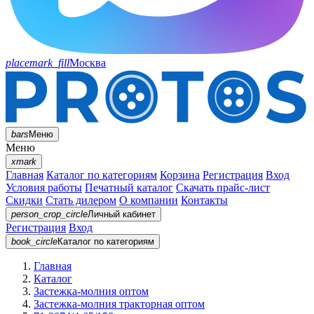
placemark_fill
Москва
bars
Меню
Меню
xmark
Главная
Каталог по категориям
Корзина
Регистрация
Вход
Условия работы
Печатный каталог
Скачать прайс-лист
Скидки
Стать дилером
О компании
Контакты
person_crop_circle
Личный кабинет
Регистрация
Вход
book_circle
Каталог
по категориям
Главная
Каталог
Застежка-молния оптом
Застежка-молния тракторная оптом