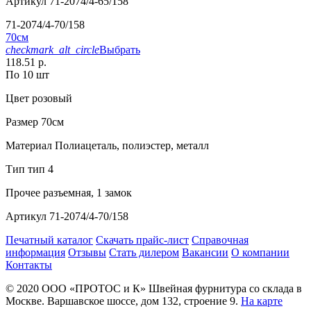
Артикул
71-2074/4-65/158
71-2074/4-70/158
70см
checkmark_alt_circle
Выбрать
118.51 р.
По 10 шт
Цвет
розовый
Размер
70см
Материал
Полиацеталь, полиэстер, металл
Тип
тип 4
Прочее
разъемная, 1 замок
Артикул
71-2074/4-70/158
Печатный каталог
Скачать прайс-лист
Справочная
информация
Отзывы
Стать дилером
Вакансии
О компании
Контакты
© 2020
ООО «ПРОТОС и К»
Швейная фурнитура со склада в
Москве.
Варшавское шоссе, дом 132, строение 9.
На карте