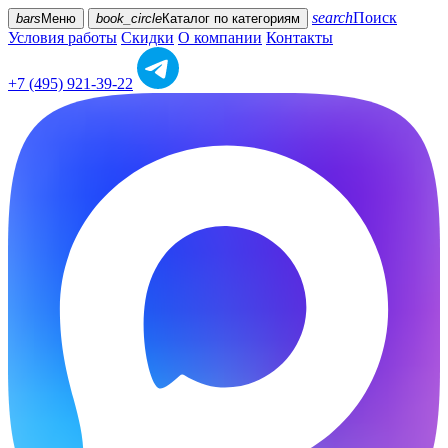
search
Поиск
bars
Меню
book_circle
Каталог
по категориям
Условия работы
Скидки
О компании
Контакты
+7 (495) 921-39-22