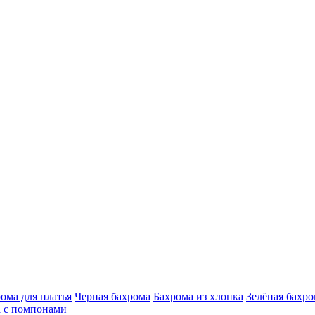
ома для платья
Черная бахрома
Бахрома из хлопка
Зелёная бахро
 с помпонами