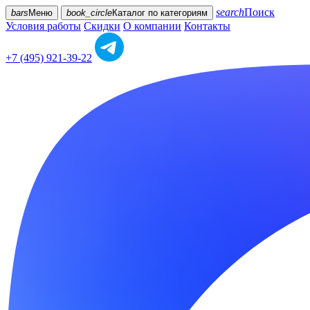
search
Поиск
bars
Меню
book_circle
Каталог
по категориям
Условия работы
Скидки
О компании
Контакты
+7 (495) 921-39-22