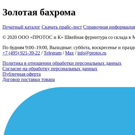
Золотая бахрома
Печатный каталог
Скачать прайс-лист
Справочная информация
© 2020
ООО «ПРОТОС и К»
Швейная фурнитура со склада в 
По будням 9:00–19:00, Выходные: суббота, воскресенье и праз
+7 (495) 921-39-22
/
Telegram
/
Max
/
info@protos.ru
Политика в отношении обработки персональных данных
Согласие на обработку персональных данных
Публичная оферта
Договор поставки товара