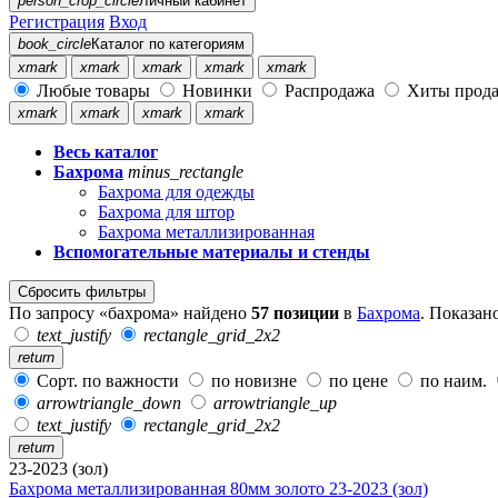
person_crop_circle
Личный кабинет
Регистрация
Вход
book_circle
Каталог
по категориям
xmark
xmark
xmark
xmark
xmark
Любые товары
Новинки
Распродажа
Хиты прод
xmark
xmark
xmark
xmark
Весь каталог
Бахрома
minus_rectangle
Бахрома для одежды
Бахрома для штор
Бахрома металлизированная
Вспомогательные материалы и стенды
Сбросить фильтры
По запросу «бахрома» найдено
57 позиции
в
Бахрома
. Показан
text_justify
rectangle_grid_2x2
return
Сорт. по важности
по новизне
по цене
по наим.
arrowtriangle_down
arrowtriangle_up
text_justify
rectangle_grid_2x2
return
23-2023 (зол)
Бахрома металлизированная 80мм золото 23-2023 (зол)