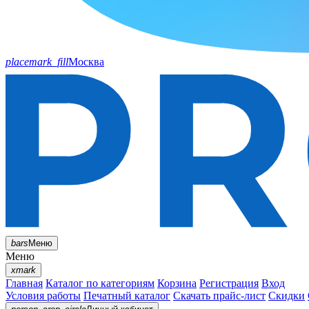
placemark_fill
Москва
bars
Меню
Меню
xmark
Главная
Каталог по категориям
Корзина
Регистрация
Вход
Условия работы
Печатный каталог
Скачать прайс-лист
Скидки