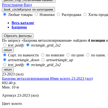
person_crop_circle
Личный кабинет
Регистрация
Вход
book_circle
Каталог
по категориям
Любые товары
Новинки
Распродажа
Хиты прод
Весь каталог
Бахрома
Сбросить фильтры
По запросу «Бахрома металлизированная» найдено
4 позиции
text_justify
rectangle_grid_2x2
return
Сорт. по важности
по новизне
по цене
по наим.
arrowtriangle_down
arrowtriangle_up
text_justify
rectangle_grid_2x2
return
23-2023 (зол)
Бахрома металлизированная 80мм золото 23-2023 (зол)
692.40 р.
Мин. 10 м
Артикул
23-2023 (зол)
Цвет
золото