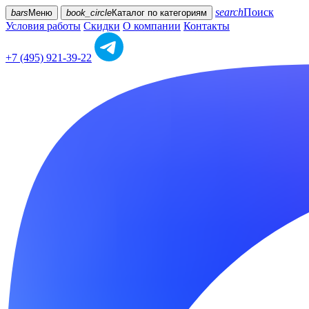
search
Поиск
bars
Меню
book_circle
Каталог
по категориям
Условия работы
Скидки
О компании
Контакты
+7 (495) 921-39-22