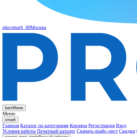
placemark_fill
Москва
bars
Меню
Меню
xmark
Главная
Каталог по категориям
Корзина
Регистрация
Вход
Условия работы
Печатный каталог
Скачать прайс-лист
Скидки