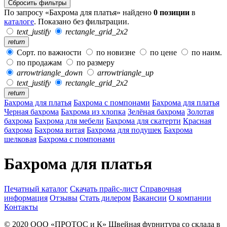
Сбросить фильтры
По запросу «Бахрома для платья» найдено
0 позиции
в
каталоге
. Показано без фильтрации.
text_justify
rectangle_grid_2x2
return
Сорт. по важности
по новизне
по цене
по наим.
по продажам
по размеру
arrowtriangle_down
arrowtriangle_up
text_justify
rectangle_grid_2x2
return
Бахрома для платья
Бахрома с помпонами
Бахрома для платья
Черная бахрома
Бахрома из хлопка
Зелёная бахрома
Золотая
бахрома
Бахрома для мебели
Бахрома для скатерти
Красная
бахрома
Бахрома витая
Бахрома для подушек
Бахрома
шелковая
Бахрома с помпонами
Бахрома для платья
Печатный каталог
Скачать прайс-лист
Справочная
информация
Отзывы
Стать дилером
Вакансии
О компании
Контакты
© 2020
ООО «ПРОТОС и К»
Швейная фурнитура со склада в