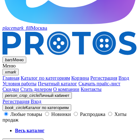
placemark_fill
Москва
bars
Меню
Меню
xmark
Главная
Каталог по категориям
Корзина
Регистрация
Вход
Условия работы
Печатный каталог
Скачать прайс-лист
Скидки
Стать дилером
О компании
Контакты
person_crop_circle
Личный кабинет
Регистрация
Вход
book_circle
Каталог
по категориям
Любые товары
Новинки
Распродажа
Хиты
продаж
Весь каталог