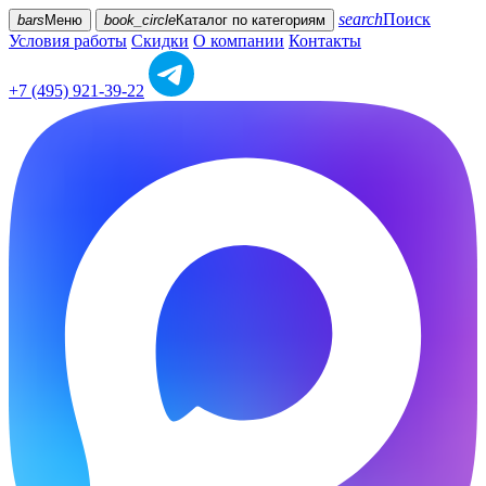
search
Поиск
bars
Меню
book_circle
Каталог
по категориям
Условия работы
Скидки
О компании
Контакты
+7 (495) 921-39-22