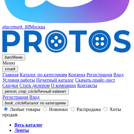
placemark_fill
Москва
bars
Меню
Меню
xmark
Главная
Каталог по категориям
Корзина
Регистрация
Вход
Условия работы
Печатный каталог
Скачать прайс-лист
Скидки
Стать дилером
О компании
Контакты
person_crop_circle
Личный кабинет
Регистрация
Вход
book_circle
Каталог
по категориям
Любые товары
Новинки
Распродажа
Хиты
продаж
Весь каталог
Ленты