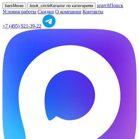
search
Поиск
bars
Меню
book_circle
Каталог
по категориям
Условия работы
Скидки
О компании
Контакты
+7 (495) 921-39-22