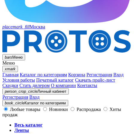
placemark_fill
Москва
bars
Меню
Меню
xmark
Главная
Каталог по категориям
Корзина
Регистрация
Вход
Условия работы
Печатный каталог
Скачать прайс-лист
Скидки
Стать дилером
О компании
Контакты
person_crop_circle
Личный кабинет
Регистрация
Вход
book_circle
Каталог
по категориям
Любые товары
Новинки
Распродажа
Хиты
продаж
Весь каталог
Ленты