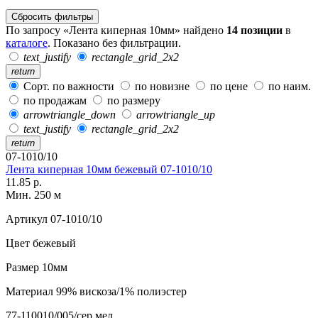
Сбросить фильтры
По запросу «Лента киперная 10мм» найдено
14 позиции
в
каталоге
. Показано без фильтрации.
text_justify
rectangle_grid_2x2
return
Сорт. по важности
по новизне
по цене
по наим.
по продажам
по размеру
arrowtriangle_down
arrowtriangle_up
text_justify
rectangle_grid_2x2
return
07-1010/10
Лента киперная 10мм бежевый 07-1010/10
11.85 р.
Мин. 250 м
Артикул
07-1010/10
Цвет
бежевый
Размер
10мм
Материал
99% вискоза/1% полиэстер
77-110010/005/сер.мел