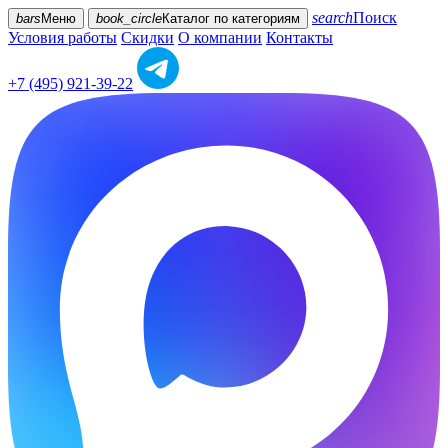
search
Поиск
bars
Меню
book_circle
Каталог
по категориям
Условия работы
Скидки
О компании
Контакты
+7 (495) 921-39-22