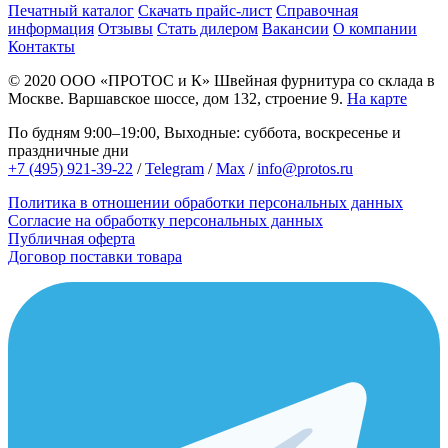
Печатный каталог
Скачать прайс-лист
Справочная
информация
Отзывы
Стать дилером
Вакансии
О компании
Контакты
© 2020
ООО «ПРОТОС и К»
Швейная фурнитура со склада в
Москве.
Варшавское шоссе, дом 132, строение 9.
На карте
По будням 9:00–19:00, Выходные: суббота, воскресенье и
праздничные дни
+7 (495) 921-39-22
/
Telegram
/
Max
/
info@protos.ru
Политика в отношении обработки персональных данных
Согласие на обработку персональных данных
Публичная оферта
Договор поставки товара