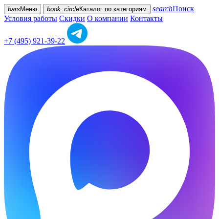
search
Поиск
bars
Меню
book_circle
Каталог
по категориям
Условия работы
Скидки
О компании
Контакты
+7 (495) 921-39-22