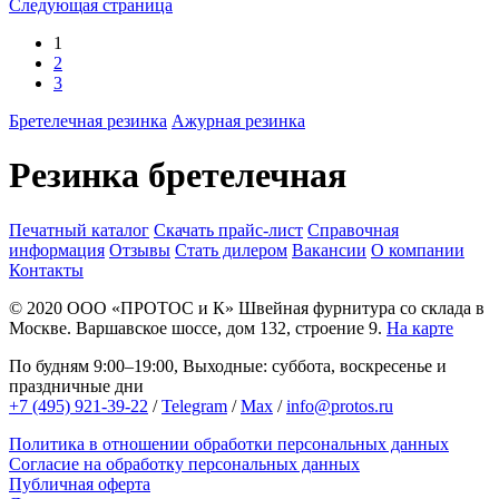
Следующая страница
1
2
3
Бретелечная резинка
Ажурная резинка
Резинка бретелечная
Печатный каталог
Скачать прайс-лист
Справочная
информация
Отзывы
Стать дилером
Вакансии
О компании
Контакты
© 2020
ООО «ПРОТОС и К»
Швейная фурнитура со склада в
Москве.
Варшавское шоссе, дом 132, строение 9.
На карте
По будням 9:00–19:00, Выходные: суббота, воскресенье и
праздничные дни
+7 (495) 921-39-22
/
Telegram
/
Max
/
info@protos.ru
Политика в отношении обработки персональных данных
Согласие на обработку персональных данных
Публичная оферта