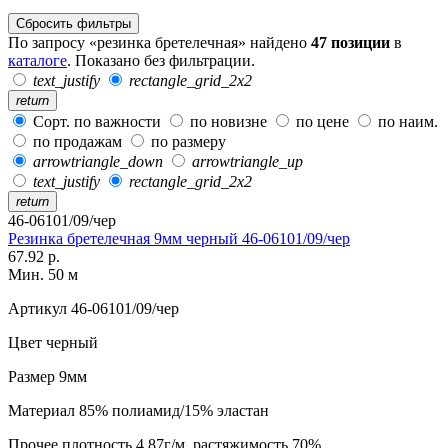
Сбросить фильтры
По запросу «резинка бретелечная» найдено
47 позиции
в
каталоге
. Показано без фильтрации.
text_justify
rectangle_grid_2x2
return
Сорт. по важности
по новизне
по цене
по наим.
по продажам
по размеру
arrowtriangle_down
arrowtriangle_up
text_justify
rectangle_grid_2x2
return
46-06101/09/чер
Резинка бретелечная 9мм черный 46-06101/09/чер
67.92 р.
Мин. 50 м
Артикул
46-06101/09/чер
Цвет
черный
Размер
9мм
Материал
85% полиамид/15% эластан
Прочее
плотность 4,87г/м, растяжимость 70%