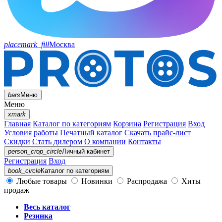
placemark_fill
Москва
bars
Меню
Меню
xmark
Главная
Каталог по категориям
Корзина
Регистрация
Вход
Условия работы
Печатный каталог
Скачать прайс-лист
Скидки
Стать дилером
О компании
Контакты
person_crop_circle
Личный кабинет
Регистрация
Вход
book_circle
Каталог
по категориям
Любые товары
Новинки
Распродажа
Хиты
продаж
Весь каталог
Резинка