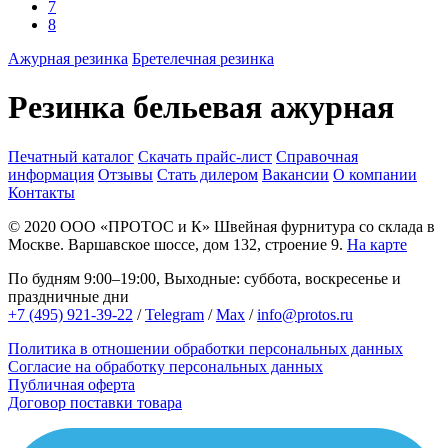
7
8
Ажурная резинка
Бретелечная резинка
Резинка бельевая ажурная
Печатный каталог
Скачать прайс-лист
Справочная
информация
Отзывы
Стать дилером
Вакансии
О компании
Контакты
© 2020
ООО «ПРОТОС и К»
Швейная фурнитура со склада в
Москве.
Варшавское шоссе, дом 132, строение 9.
На карте
По будням 9:00–19:00, Выходные: суббота, воскресенье и
праздничные дни
+7 (495) 921-39-22
/
Telegram
/
Max
/
info@protos.ru
Политика в отношении обработки персональных данных
Согласие на обработку персональных данных
Публичная оферта
Договор поставки товара