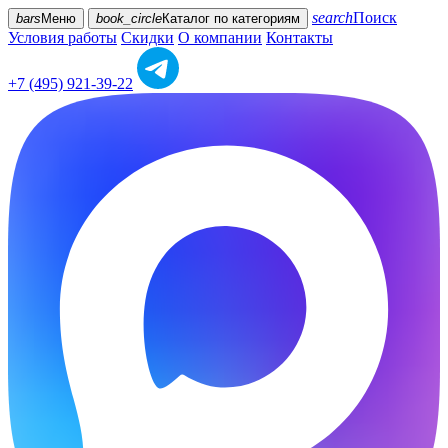
search
Поиск
bars
Меню
book_circle
Каталог
по категориям
Условия работы
Скидки
О компании
Контакты
+7 (495) 921-39-22