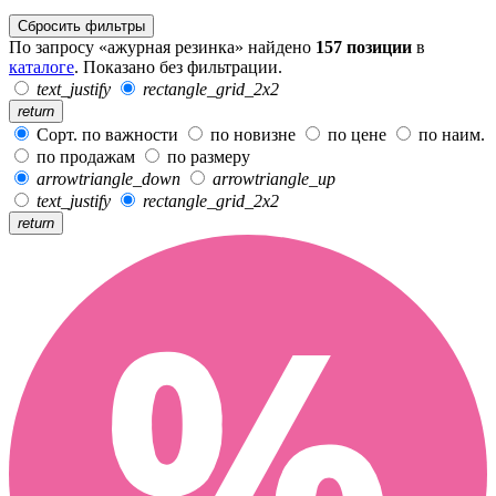
Сбросить фильтры
По запросу «ажурная резинка» найдено
157 позиции
в
каталоге
. Показано без фильтрации.
text_justify
rectangle_grid_2x2
return
Сорт. по важности
по новизне
по цене
по наим.
по продажам
по размеру
arrowtriangle_down
arrowtriangle_up
text_justify
rectangle_grid_2x2
return