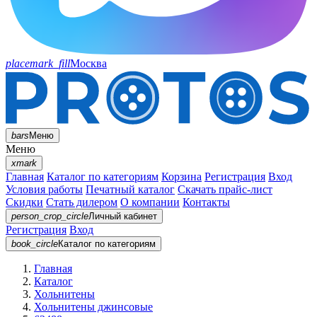
placemark_fill
Москва
bars
Меню
Меню
xmark
Главная
Каталог по категориям
Корзина
Регистрация
Вход
Условия работы
Печатный каталог
Скачать прайс-лист
Скидки
Стать дилером
О компании
Контакты
person_crop_circle
Личный кабинет
Регистрация
Вход
book_circle
Каталог
по категориям
Главная
Каталог
Хольнитены
Хольнитены джинсовые