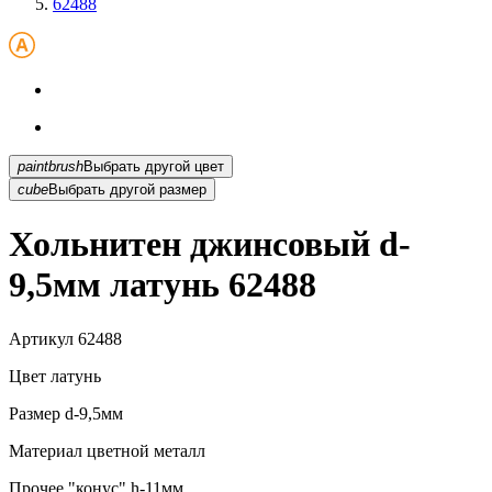
62488
paintbrush
Выбрать другой цвет
cube
Выбрать другой размер
Хольнитен джинсовый d-
9,5мм латунь 62488
Артикул
62488
Цвет
латунь
Размер
d-9,5мм
Материал
цветной металл
Прочее
"конус" h-11мм