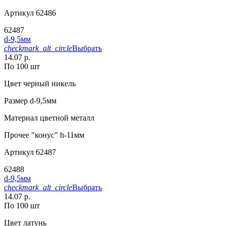
Артикул
62486
62487
d-9,5мм
checkmark_alt_circle
Выбрать
14.07 р.
По 100 шт
Цвет
черный никель
Размер
d-9,5мм
Материал
цветной металл
Прочее
"конус" h-11мм
Артикул
62487
62488
d-9,5мм
checkmark_alt_circle
Выбрать
14.07 р.
По 100 шт
Цвет
латунь