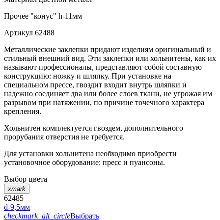
Прочее
"конус" h-11мм
Артикул
62488
Металлические заклепки придают изделиям оригинальный и
стильный внешний вид. Эти заклепки или хольнитены, как их
называют профессионалы, представляют собой составную
конструкцию: ножку и шляпку. При установке на
специальном прессе, гвоздит входит внутрь шляпки и
надежно соединяет два или более слоев ткани, не угрожая им
разрывом при натяжении, по причине точечного характера
крепления.
Хольнитен комплектуется гвоздем, дополнительного
прорубания отверстия не требуется.
Для установки хольнитена необходимо приобрести
установочное оборудование: пресс и пуансоны.
Выбор цвета
xmark
62485
d-9,5мм
checkmark_alt_circle
Выбрать