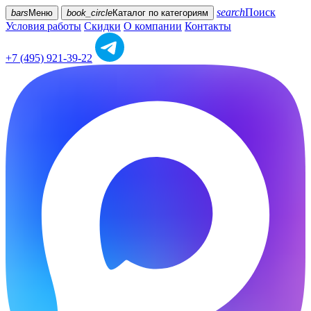
search
Поиск
bars
Меню
book_circle
Каталог
по категориям
Условия работы
Скидки
О компании
Контакты
+7 (495) 921-39-22