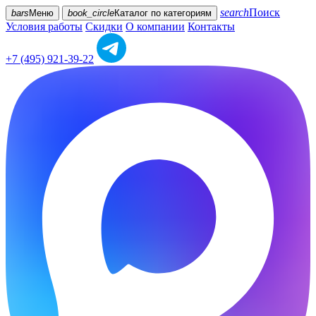
search
Поиск
bars
Меню
book_circle
Каталог
по категориям
Условия работы
Скидки
О компании
Контакты
+7 (495) 921-39-22