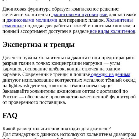
Джинсовая фурнитура образует комплексное решение:
сочетайте холнитены с
джинсовыми пуговицами
для застёжки
и
джинсовыми молниями
для передних планок.
Хольнитены
сумочные
подходят для работы с кожей и плотным хлопком, а
полный ассортимент доступен в разделе
все виды холнитенов
.
Экспертиза и тренды
Для чего нужны хольнитены на джинсах: они предотвращают
разрыв ткани в точках концентрации нагрузки — углы
карманов, основание шлёвок, концы строчек на заднем
кармане. Современные тренды в пошиве
одежды из денима
диктуют использование контрастных металлов: тёмный оксид
на light-wash денима, золото на тёмно-синем сырце.
Заказывайте хольнитены джинсовые оптом с доставкой по
России — обеспечьте производство качественной фурнитурой
от проверенного поставщика.
FAQ
Какой размер хольнитенов подходит для джинсов?
Для стандартных джинсов используют хольнитены диаметром