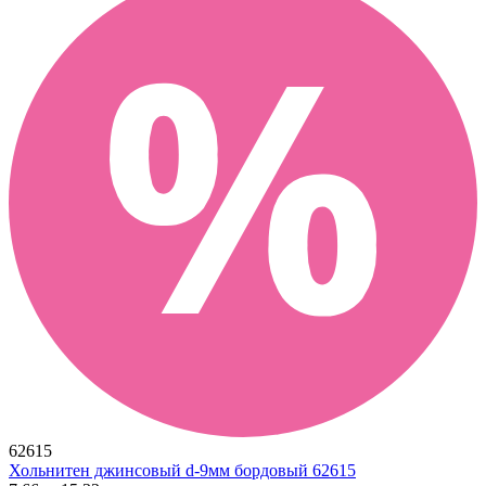
62615
Хольнитен джинсовый d-9мм бордовый 62615