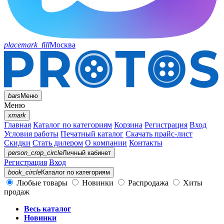
placemark_fill
Москва
bars
Меню
Меню
xmark
Главная
Каталог по категориям
Корзина
Регистрация
Вход
Условия работы
Печатный каталог
Скачать прайс-лист
Скидки
Стать дилером
О компании
Контакты
person_crop_circle
Личный кабинет
Регистрация
Вход
book_circle
Каталог
по категориям
Любые товары
Новинки
Распродажа
Хиты
продаж
Весь каталог
Новинки