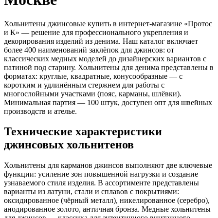
Хольнитены джинсовые купить в интернет-магазине «Протос
и К» — решение для профессионального укрепления и
декорирования изделий из денима. Наш каталог включает
более 400 наименований заклёпок для джинсов: от
классических медных моделей до дизайнерских вариантов с
патиной под старину. Хольнитены для денима представлены в
форматах: круглые, квадратные, конусообразные — с
коротким и удлинённым стержнем для работы с
многослойными участками (пояс, карманы, шлёвки).
Минимальная партия — 100 штук, доступен опт для швейных
производств и ателье.
Технические характеристики
джинсовых хольнитенов
Хольнитены для карманов джинсов выполняют две ключевые
функции: усиление зон повышенной нагрузки и создание
узнаваемого стиля изделия. В ассортименте представлены
варианты из латуни, стали и сплавов с покрытиями:
оксидированное (чёрный металл), никелированное (серебро),
анодированное золото, античная бронза. Медные хольнитены
для джинсов — классика для аутентичного винтажного