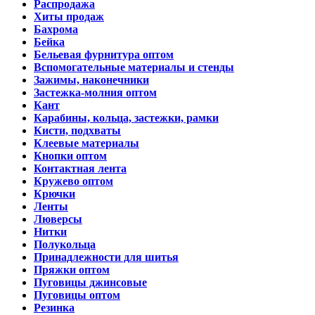
Распродажа
Хиты продаж
Бахрома
Бейка
Бельевая фурнитура оптом
Вспомогательные материалы и стенды
Зажимы, наконечники
Застежка-молния оптом
Кант
Карабины, кольца, застежки, рамки
Кисти, подхваты
Клеевые материалы
Кнопки оптом
Контактная лента
Кружево оптом
Крючки
Ленты
Люверсы
Нитки
Полукольца
Принадлежности для шитья
Пряжки оптом
Пуговицы джинсовые
Пуговицы оптом
Резинка