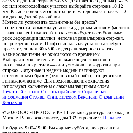
8-9 мм с длиной стержня 6-8 мм. Для плотного денима (14-16
oz) или многослойных участков выбирайте стержень 10-12
мм. Размер подбирается по толщине материала с запасом 1-2
мм для надёжной расклёпки.
Можно ли установить хольнитены без пресса?
Теоретически возможна установка ударным методом (молоток
+ наковальня + пуансон), но качество будет нестабильным:
риск деформации шляпки, неполная развальцовка стержня,
повреждение ткани. Профессиональная установка требует
пресса с усилием 300-500 кг для равномерного сжатия.
Какие хольнитены не окисляются со временем?
Выбирайте хольнитены из нержавеющей стали или с
никелевым покрытием — они устойчивы к коррозии при
стирках. Латунные и медные модели патинируют
естественным образом (зеленоватый налёт), что ценится в
винтажном дениме. Для предотвращения окисления
используют хольнитены с лаковым защитным слоем.
Печатный каталог
Скачать прайс-лист
Справочная
информация
Отзывы
Стать дилером
Вакансии
О компании
Контакты
© 2020
ООО «ПРОТОС и К»
Швейная фурнитура со склада в
Москве.
Варшавское шоссе, дом 132, строение 9.
На карте
По будням 9:00–19:00, Выходные: суббота, воскресенье и