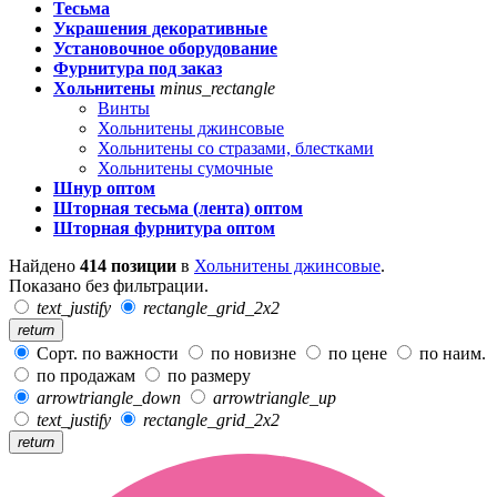
Тесьма
Украшения декоративные
Установочное оборудование
Фурнитура под заказ
Хольнитены
minus_rectangle
Винты
Хольнитены джинсовые
Хольнитены со стразами, блестками
Хольнитены сумочные
Шнур оптом
Шторная тесьма (лента) оптом
Шторная фурнитура оптом
Найдено
414 позиции
в
Хольнитены джинсовые
.
Показано без фильтрации.
text_justify
rectangle_grid_2x2
return
Сорт. по важности
по новизне
по цене
по наим.
по продажам
по размеру
arrowtriangle_down
arrowtriangle_up
text_justify
rectangle_grid_2x2
return