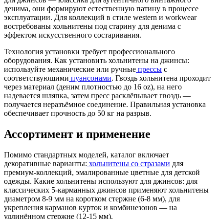
денима, они формируют естественную патину в процессе
эксплуатации. Для коллекций в стиле western и workwear
востребованы хольнитены под старину для денима с
эффектом искусственного состаривания.
Технология установки требует профессионального
оборудования. Как установить хольнитены на джинсы:
используйте механические или ручные
прессы
с
соответствующими
пуансонами
. Гвоздь хольнитена проходит
через материал (деним плотностью до 16 oz), на него
надевается шляпка, затем пресс расклёпывает гвоздь —
получается неразъёмное соединение. Правильная установка
обеспечивает прочность до 50 кг на разрыв.
Ассортимент и применение
Помимо стандартных моделей, каталог включает
декоративные варианты:
хольнитены со стразами
для
премиум-коллекций, эмалированные цветные для детской
одежды. Какие хольнитены используют для джинсов: для
классических 5-карманных джинсов применяют хольнитены
диаметром 8-9 мм на коротком стержне (6-8 мм), для
укрепления карманов курток и комбинезонов — на
удлинённом стержне (12-15 мм).