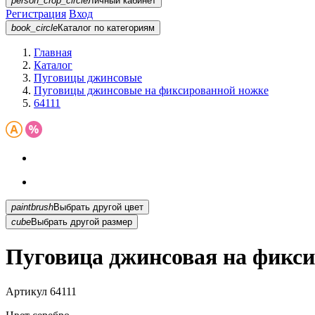
person_crop_circle
Личный кабинет
Регистрация
Вход
book_circle
Каталог
по категориям
Главная
Каталог
Пуговицы джинсовые
Пуговицы джинсовые на фиксированной ножке
64111
paintbrush
Выбрать другой цвет
cube
Выбрать другой размер
Пуговица джинсовая на фикси
Артикул
64111