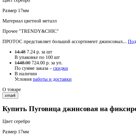
Цвет
серебро
Размер
17мм
Материал
цветной металл
Прочее
"TRENDY&CHIC"
ПРОТОС представляет большой ассортимент джинсовых...
Под
14.48
7.24
р.
за шт
В упаковке по
100 шт
1448.00
724.00 р. за уп.
По сумме заказа –
скидки
В наличии
Условия
работы и доставки
О товаре
xmark
Купить Пуговица джинсовая на фиксиро
Цвет
серебро
Размер
17мм