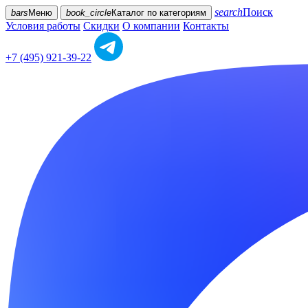
search
Поиск
bars
Меню
book_circle
Каталог
по категориям
Условия работы
Скидки
О компании
Контакты
+7 (495) 921-39-22