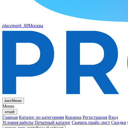
placemark_fill
Москва
bars
Меню
Меню
xmark
Главная
Каталог по категориям
Корзина
Регистрация
Вход
Условия работы
Печатный каталог
Скачать прайс-лист
Скидки