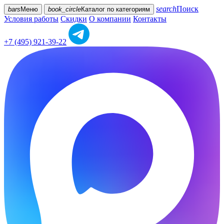
search
Поиск
bars
Меню
book_circle
Каталог
по категориям
Условия работы
Скидки
О компании
Контакты
+7 (495) 921-39-22