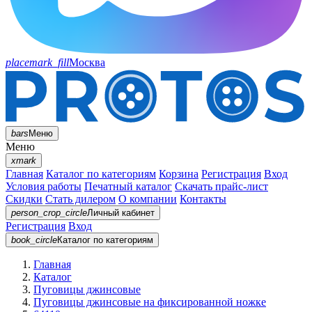
placemark_fill
Москва
bars
Меню
Меню
xmark
Главная
Каталог по категориям
Корзина
Регистрация
Вход
Условия работы
Печатный каталог
Скачать прайс-лист
Скидки
Стать дилером
О компании
Контакты
person_crop_circle
Личный кабинет
Регистрация
Вход
book_circle
Каталог
по категориям
Главная
Каталог
Пуговицы джинсовые
Пуговицы джинсовые на фиксированной ножке