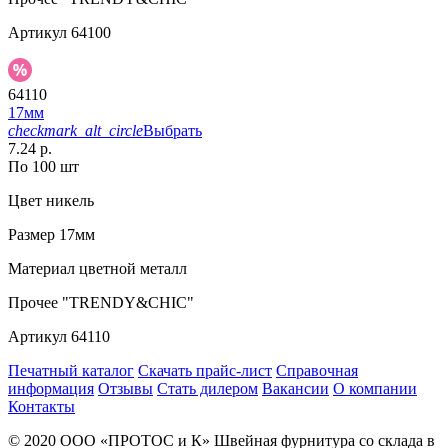
Артикул
64100
64110
17мм
checkmark_alt_circle
Выбрать
7.24 р.
По 100 шт
Цвет
никель
Размер
17мм
Материал
цветной металл
Прочее
"TRENDY&CHIC"
Артикул
64110
Печатный каталог
Скачать прайс-лист
Справочная
информация
Отзывы
Стать дилером
Вакансии
О компании
Контакты
© 2020
ООО «ПРОТОС и К»
Швейная фурнитура со склада в