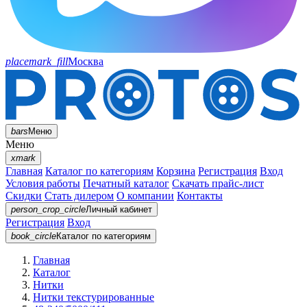
placemark_fill
Москва
bars
Меню
Меню
xmark
Главная
Каталог по категориям
Корзина
Регистрация
Вход
Условия работы
Печатный каталог
Скачать прайс-лист
Скидки
Стать дилером
О компании
Контакты
person_crop_circle
Личный кабинет
Регистрация
Вход
book_circle
Каталог
по категориям
Главная
Каталог
Нитки
Нитки текстурированные