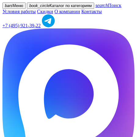
search
Поиск
bars
Меню
book_circle
Каталог
по категориям
Условия работы
Скидки
О компании
Контакты
+7 (495) 921-39-22