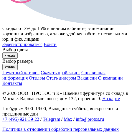
Скидка от 3% до 15%
в личном кабинете, запоминание
корзины
и
избранного
, а также удобная работа с несколькими
юр. и физ. лицами
Зарегистрироваться
Войти
Выбор цвета
xmark
Выбор размера
xmark
Печатный каталог
Скачать прайс-лист
Справочная
информация
Отзывы
Стать дилером
Вакансии
О компании
Контакты
© 2020
ООО «ПРОТОС и К»
Швейная фурнитура со склада в
Москве.
Варшавское шоссе, дом 132, строение 9.
На карте
По будням 9:00–19:00, Выходные: суббота, воскресенье и
праздничные дни
+7 (495) 921-39-22
/
Telegram
/
Max
/
info@protos.ru
Политика в отношении обработки персональных данных