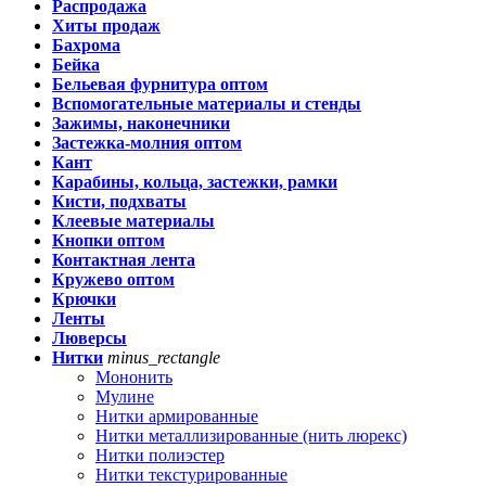
Распродажа
Хиты продаж
Бахрома
Бейка
Бельевая фурнитура оптом
Вспомогательные материалы и стенды
Зажимы, наконечники
Застежка-молния оптом
Кант
Карабины, кольца, застежки, рамки
Кисти, подхваты
Клеевые материалы
Кнопки оптом
Контактная лента
Кружево оптом
Крючки
Ленты
Люверсы
Нитки
minus_rectangle
Мононить
Мулине
Нитки армированные
Нитки металлизированные (нить люрекс)
Нитки полиэстер
Нитки текстурированные