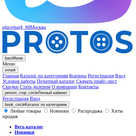
placemark_fill
Москва
bars
Меню
Меню
xmark
Главная
Каталог по категориям
Корзина
Регистрация
Вход
Условия работы
Печатный каталог
Скачать прайс-лист
Скидки
Стать дилером
О компании
Контакты
person_crop_circle
Личный кабинет
Регистрация
Вход
book_circle
Каталог
по категориям
Любые товары
Новинки
Распродажа
Хиты
продаж
Весь каталог
Новинки