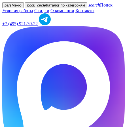
search
Поиск
bars
Меню
book_circle
Каталог
по категориям
Условия работы
Скидки
О компании
Контакты
+7 (495) 921-39-22