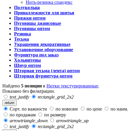
Нить-резинка спандекс
Полукольца
Принадлежности для шитья
Пряжки оптом
Пуговицы джинсовые
Пуговицы оптом
Резинка
Тесьма
Украшения декоративные
Установочное оборудование
Фурнитура под заказ
Хольнитены
Шнур оптом
Шторная тесьма (лента) оптом
Шторная фурнитура оптом
Найдено
5 позиции
в
Нитки текстурированные
.
Показано без фильтрации.
text_justify
rectangle_grid_2x2
return
Сорт. по важности
по новизне
по цене
по наим.
по продажам
по размеру
arrowtriangle_down
arrowtriangle_up
text_justify
rectangle_grid_2x2