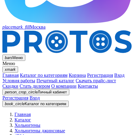
placemark_fill
Москва
bars
Меню
Меню
xmark
Главная
Каталог по категориям
Корзина
Регистрация
Вход
Условия работы
Печатный каталог
Скачать прайс-лист
Скидки
Стать дилером
О компании
Контакты
person_crop_circle
Личный кабинет
Регистрация
Вход
book_circle
Каталог
по категориям
Главная
Каталог
Хольнитены
Хольнитены джинсовые