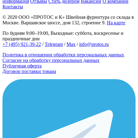
информация
Отзывы
Стать дилером
Вакансии
О компании
Контакты
© 2020
ООО «ПРОТОС и К»
Швейная фурнитура со склада в
Москве.
Варшавское шоссе, дом 132, строение 9.
На карте
По будням 9:00–19:00, Выходные: суббота, воскресенье и
праздничные дни
+7 (495) 921-39-22
/
Telegram
/
Max
/
info@protos.ru
Политика в отношении обработки персональных данных
Согласие на обработку персональных данных
Публичная оферта
Договор поставки товара