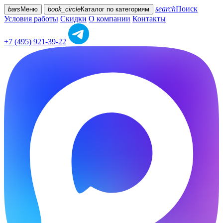
search
Поиск
bars
Меню
book_circle
Каталог
по категориям
Условия работы
Скидки
О компании
Контакты
+7 (495) 921-39-22