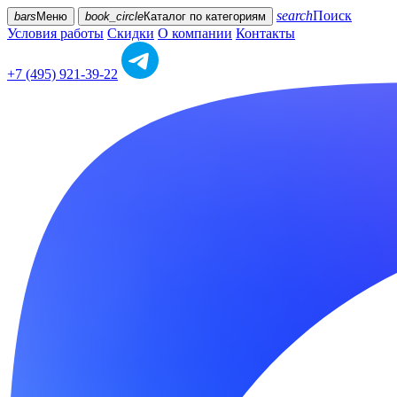
search
Поиск
bars
Меню
book_circle
Каталог
по категориям
Условия работы
Скидки
О компании
Контакты
+7 (495) 921-39-22