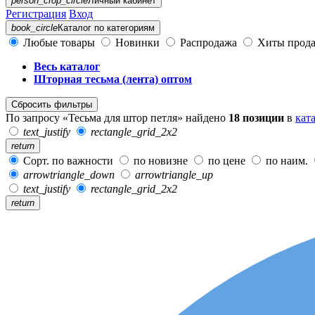
person_crop_circle
Личный кабинет
Регистрация
Вход
book_circle
Каталог
по категориям
Любые товары
Новинки
Распродажа
Хиты прод
Весь каталог
Шторная тесьма (лента) оптом
Сбросить фильтры
По запросу «Тесьма для штор петля» найдено
18 позиции
в
кат
text_justify
rectangle_grid_2x2
return
Сорт. по важности
по новизне
по цене
по наим.
arrowtriangle_down
arrowtriangle_up
text_justify
rectangle_grid_2x2
return