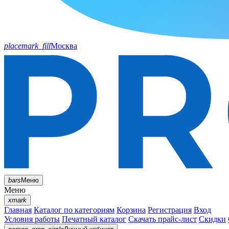
placemark_fill
Москва
bars
Меню
Меню
xmark
Главная
Каталог по категориям
Корзина
Регистрация
Вход
Условия работы
Печатный каталог
Скачать прайс-лист
Скидки