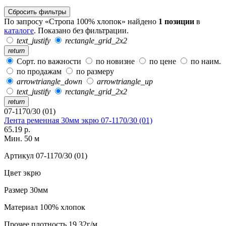
Сбросить фильтры
По запросу «Стропа 100% хлопок» найдено
1 позиции
в
каталоге
. Показано без фильтрации.
text_justify
rectangle_grid_2x2
return
Сорт. по важности
по новизне
по цене
по наим.
по продажам
по размеру
arrowtriangle_down
arrowtriangle_up
text_justify
rectangle_grid_2x2
return
07-1170/30 (01)
Лента ременная 30мм экрю 07-1170/30 (01)
65.19 р.
Мин. 50 м
Артикул
07-1170/30 (01)
Цвет
экрю
Размер
30мм
Материал
100% хлопок
Прочее
плотность 19,32г/м