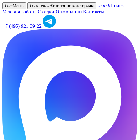
search
Поиск
bars
Меню
book_circle
Каталог
по категориям
Условия работы
Скидки
О компании
Контакты
+7 (495) 921-39-22