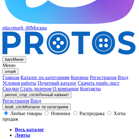
placemark_fill
Москва
bars
Меню
Меню
xmark
Главная
Каталог по категориям
Корзина
Регистрация
Вход
Условия работы
Печатный каталог
Скачать прайс-лист
Скидки
Стать дилером
О компании
Контакты
person_crop_circle
Личный кабинет
Регистрация
Вход
book_circle
Каталог
по категориям
Любые товары
Новинки
Распродажа
Хиты
продаж
Весь каталог
Ленты