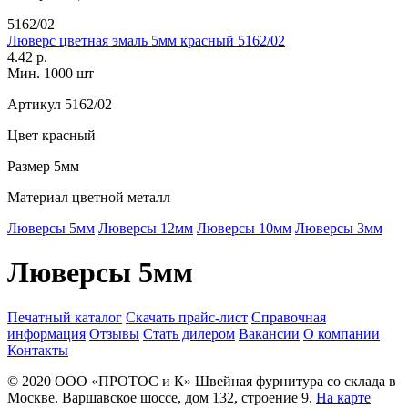
5162/02
Люверс цветная эмаль 5мм красный 5162/02
4.42 р.
Мин. 1000 шт
Артикул
5162/02
Цвет
красный
Размер
5мм
Материал
цветной металл
Люверсы 5мм
Люверсы 12мм
Люверсы 10мм
Люверсы 3мм
Люверсы 5мм
Печатный каталог
Скачать прайс-лист
Справочная
информация
Отзывы
Стать дилером
Вакансии
О компании
Контакты
© 2020
ООО «ПРОТОС и К»
Швейная фурнитура со склада в
Москве.
Варшавское шоссе, дом 132, строение 9.
На карте