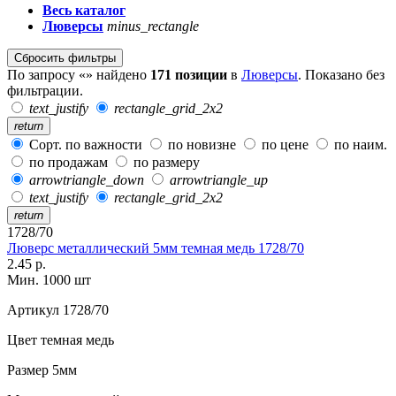
Весь каталог
Люверсы
minus_rectangle
Сбросить фильтры
По запросу «» найдено
171 позиции
в
Люверсы
. Показано без
фильтрации.
text_justify
rectangle_grid_2x2
return
Сорт. по важности
по новизне
по цене
по наим.
по продажам
по размеру
arrowtriangle_down
arrowtriangle_up
text_justify
rectangle_grid_2x2
return
1728/70
Люверс металлический 5мм темная медь 1728/70
2.45 р.
Мин. 1000 шт
Артикул
1728/70
Цвет
темная медь
Размер
5мм