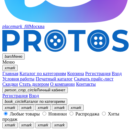
placemark_fill
Москва
bars
Меню
Меню
xmark
Главная
Каталог по категориям
Корзина
Регистрация
Вход
Условия работы
Печатный каталог
Скачать прайс-лист
Скидки
Стать дилером
О компании
Контакты
person_crop_circle
Личный кабинет
Регистрация
Вход
book_circle
Каталог
по категориям
xmark
xmark
xmark
xmark
xmark
Любые товары
Новинки
Распродажа
Хиты
продаж
xmark
xmark
xmark
xmark