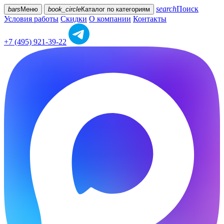
search
Поиск
bars
Меню
book_circle
Каталог
по категориям
Условия работы
Скидки
О компании
Контакты
+7 (495) 921-39-22