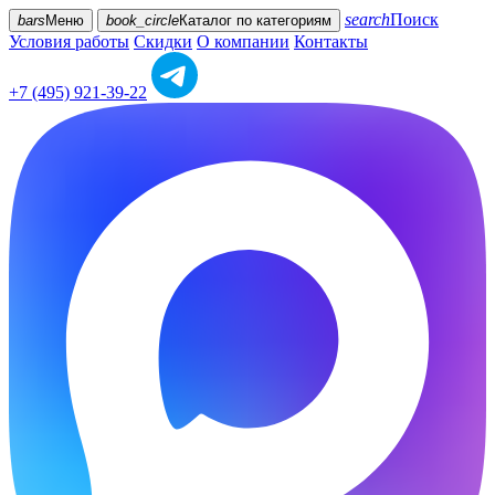
search
Поиск
bars
Меню
book_circle
Каталог
по категориям
Условия работы
Скидки
О компании
Контакты
+7 (495) 921-39-22