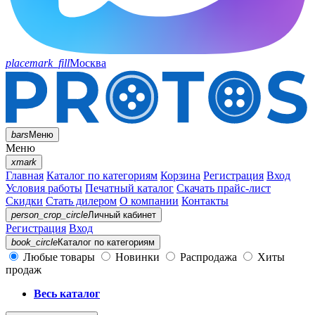
placemark_fill
Москва
bars
Меню
Меню
xmark
Главная
Каталог по категориям
Корзина
Регистрация
Вход
Условия работы
Печатный каталог
Скачать прайс-лист
Скидки
Стать дилером
О компании
Контакты
person_crop_circle
Личный кабинет
Регистрация
Вход
book_circle
Каталог
по категориям
Любые товары
Новинки
Распродажа
Хиты
продаж
Весь каталог