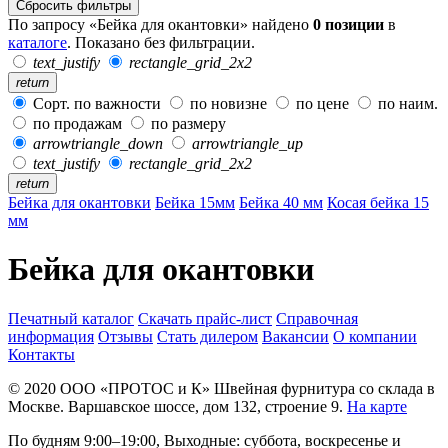
Сбросить фильтры
По запросу «Бейка для окантовки» найдено
0 позиции
в
каталоге
. Показано без фильтрации.
text_justify
rectangle_grid_2x2
return
Сорт. по важности
по новизне
по цене
по наим.
по продажам
по размеру
arrowtriangle_down
arrowtriangle_up
text_justify
rectangle_grid_2x2
return
Бейка для окантовки
Бейка 15мм
Бейка 40 мм
Косая бейка 15
мм
Бейка для окантовки
Печатный каталог
Скачать прайс-лист
Справочная
информация
Отзывы
Стать дилером
Вакансии
О компании
Контакты
© 2020
ООО «ПРОТОС и К»
Швейная фурнитура со склада в
Москве.
Варшавское шоссе, дом 132, строение 9.
На карте
По будням 9:00–19:00, Выходные: суббота, воскресенье и