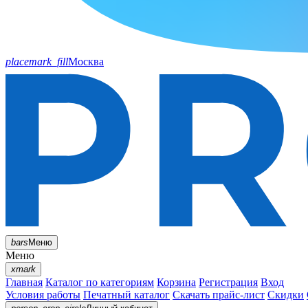
placemark_fill
Москва
bars
Меню
Меню
xmark
Главная
Каталог по категориям
Корзина
Регистрация
Вход
Условия работы
Печатный каталог
Скачать прайс-лист
Скидки