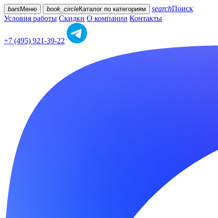
search
Поиск
bars
Меню
book_circle
Каталог
по категориям
Условия работы
Скидки
О компании
Контакты
+7 (495) 921-39-22