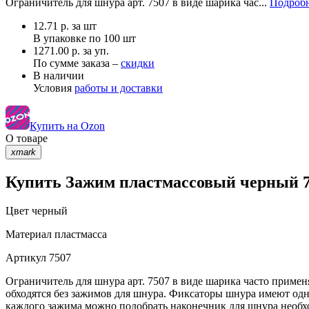
Ограничитель для шнура арт. 7507 в виде шарика час...
Подробн
12.71
р.
за шт
В упаковке по
100 шт
1271.00 р. за уп.
По сумме заказа –
скидки
В наличии
Условия
работы и доставки
Купить на Ozon
О товаре
xmark
Купить Зажим пластмассовый черный 7
Цвет
черный
Материал
пластмасса
Артикул
7507
Ограничитель для шнура арт. 7507 в виде шарика часто приме
обходятся без зажимов для шнура. Фиксаторы шнура имеют од
каждого зажима можно подобрать наконечник для шнура необх