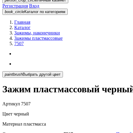
person_crop_circle
Личный кабинет
Регистрация
Вход
book_circle
Каталог
по категориям
Главная
Каталог
Зажимы, наконечники
Зажимы пластмассовые
7507
paintbrush
Выбрать другой цвет
Зажим пластмассовый черный
Артикул
7507
Цвет
черный
Материал
пластмасса