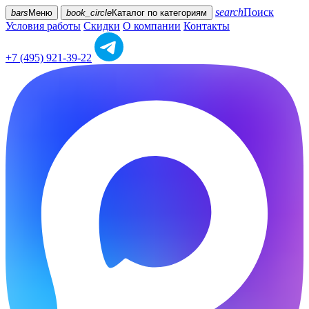
search
Поиск
bars
Меню
book_circle
Каталог
по категориям
Условия работы
Скидки
О компании
Контакты
+7 (495) 921-39-22