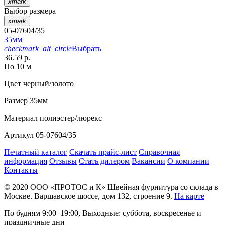
xmark
Выбор размера
xmark
05-07604/35
35мм
checkmark_alt_circle
Выбрать
36.59 р.
По 10 м
Цвет
черный/золото
Размер
35мм
Материал
полиэстер/люрекс
Артикул
05-07604/35
Печатный каталог
Скачать прайс-лист
Справочная
информация
Отзывы
Стать дилером
Вакансии
О компании
Контакты
© 2020
ООО «ПРОТОС и К»
Швейная фурнитура со склада в
Москве.
Варшавское шоссе, дом 132, строение 9.
На карте
По будням 9:00–19:00, Выходные: суббота, воскресенье и
праздничные дни