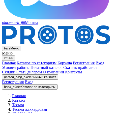
placemark_fill
Москва
bars
Меню
Меню
xmark
Главная
Каталог по категориям
Корзина
Регистрация
Вход
Условия работы
Печатный каталог
Скачать прайс-лист
Скидки
Стать дилером
О компании
Контакты
person_crop_circle
Личный кабинет
Регистрация
Вход
book_circle
Каталог
по категориям
Главная
Каталог
Тесьма
Тесьма жаккардовая