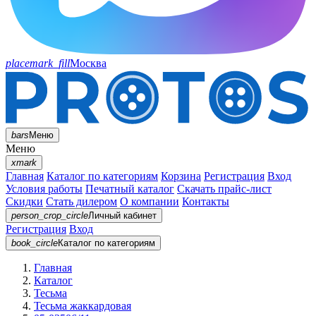
placemark_fill
Москва
bars
Меню
Меню
xmark
Главная
Каталог по категориям
Корзина
Регистрация
Вход
Условия работы
Печатный каталог
Скачать прайс-лист
Скидки
Стать дилером
О компании
Контакты
person_crop_circle
Личный кабинет
Регистрация
Вход
book_circle
Каталог
по категориям
Главная
Каталог
Тесьма
Тесьма жаккардовая