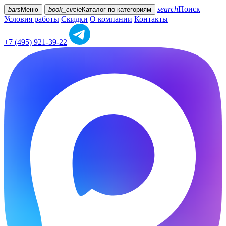
search
Поиск
bars
Меню
book_circle
Каталог
по категориям
Условия работы
Скидки
О компании
Контакты
+7 (495) 921-39-22