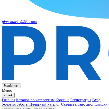
placemark_fill
Москва
bars
Меню
Меню
xmark
Главная
Каталог по категориям
Корзина
Регистрация
Вход
Условия работы
Печатный каталог
Скачать прайс-лист
Скидки