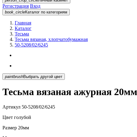
person_crop_circle
Личный кабинет
Регистрация
Вход
book_circle
Каталог
по категориям
Главная
Каталог
Тесьма
Тесьма вязаная, хлопчатобумажная
50-5208/02/6245
paintbrush
Выбрать другой цвет
Тесьма вязаная ажурная 20мм 
Артикул
50-5208/02/6245
Цвет
голубой
Размер
20мм