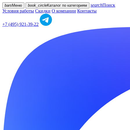
search
Поиск
bars
Меню
book_circle
Каталог
по категориям
Условия работы
Скидки
О компании
Контакты
+7 (495) 921-39-22