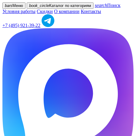
search
Поиск
bars
Меню
book_circle
Каталог
по категориям
Условия работы
Скидки
О компании
Контакты
+7 (495) 921-39-22