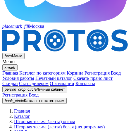
placemark_fill
Москва
bars
Меню
Меню
xmark
Главная
Каталог по категориям
Корзина
Регистрация
Вход
Условия работы
Печатный каталог
Скачать прайс-лист
Скидки
Стать дилером
О компании
Контакты
person_crop_circle
Личный кабинет
Регистрация
Вход
book_circle
Каталог
по категориям
Главная
Каталог
Шторная тесьма (лента) оптом
Шторная тесьма (лента) белая (непрозрачная)