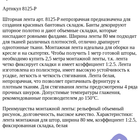
Артикул
8125-P
Шторная лента арт. 8125-P непрозрачная предназначена для
создания красивых бантовых складок. Банты декорируют
шторное полотно и дают объемные складки, которые
ниспадают ровными фалдами. Ширина ленты 80 мм подходит
для тканей различных плотностей, отлично драпирует
однотонные ткани. Монтажная лента идеальна для оборки на
кресле и на скатертях. Чтобы получить 1 метр готовой шторы,
необходимо купить 2,5 метра монтажной ленты, т.к. лента
четко фиксирует складки и имеет коэффициент 1:2.5. Лента
изготовлена из полиэстера, имеет высокую устойчивость к
усадке, легкость и четкость стягивания. Лента белая,
непрозрачная, что позволяет притачивать фурнитуру к
плотным тканям. Для стягивания ленты предусмотрены 4 ряда
прочных шнуров. Допустимые температуры глажения,
рекомендованные производителем до 150°C.
Преимущества монтажной ленты: рельефный объемный
рисунок, долговечность, высокое качество. Характеристики:
лента монтажная для штор, ширина 80 мм, коэффициент 1:2.5,
фиксированная складка, белая